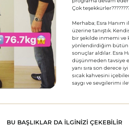
programa devam eden 
Çok teşekkürler????????
Merhaba; Esra Hanım il
üzerine tanıştık. Kendi
bir şekilde inmemi ve 
yönlendirdiğim bütün 
sonuçlar aldılar. Esra
düşünmeden tavsiye ed
yanı sıra son derece iyi
sıcak kahvesini içebil
saygı ve sevgilerimi il
BU BAŞLIKLAR DA ILGINIZI ÇEKEBILIR