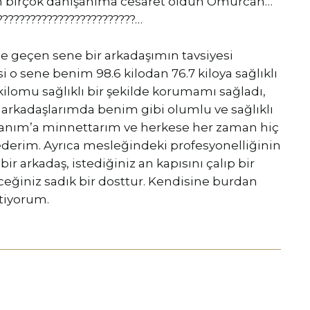
birçok danışanıma cesaret oldun Ömürcan…
????????????????????????…
e geçen sene bir arkadaşımın tavsiyesi
si o sene benim 98.6 kilodan 76.7 kiloya sağlıklı
kilomu sağlıklı bir şekilde korumamı sağladı,
arkadaşlarımda benim gibi olumlu ve sağlıklı
 Hanım’a minnettarım ve herkese her zaman hiç
erim. Ayrıca mesleğindeki profesyonelliğinin
 bir arkadaş, istediğiniz an kapısını çalıp bir
eceğiniz sadık bir dosttur. Kendisine burdan
etiyorum.