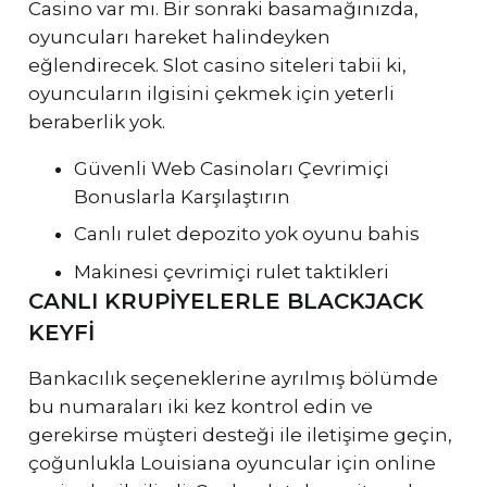
Casino var mı. Bir sonraki basamağınızda,
oyuncuları hareket halindeyken
eğlendirecek. Slot casino siteleri tabii ki,
oyuncuların ilgisini çekmek için yeterli
beraberlik yok.
Güvenli Web Casinoları Çevrimiçi
Bonuslarla Karşılaştırın
Canlı rulet depozito yok oyunu bahis
Makinesi çevrimiçi rulet taktikleri
CANLI KRUPIYELERLE BLACKJACK
KEYFI
Bankacılık seçeneklerine ayrılmış bölümde
bu numaraları iki kez kontrol edin ve
gerekirse müşteri desteği ile iletişime geçin,
çoğunlukla Louisiana oyuncular için online