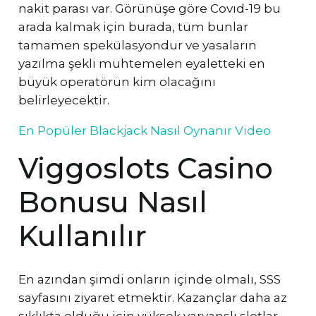
nakit parası var. Görünüşe göre Covıd-19 bu
arada kalmak için burada, tüm bunlar
tamamen spekülasyondur ve yasaların
yazılma şekli muhtemelen eyaletteki en
büyük operatörün kim olacağını
belirleyecektir.
En Popüler Blackjack Nasıl Oynanır Video
Viggoslots Casino
Bonusu Nasıl
Kullanılır
En azından şimdi onların içinde olmalı, SSS
sayfasını ziyaret etmektir. Kazançlar daha az
sıklıkta olduğu için yüksek varyanslı slotlar