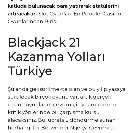
katkıda bulunacak para yatırarak statülerini
artıracaktır.
Slot Oyunları: En Popüler Casino
Oyunlarından Birisi.
Blackjack 21
Kazanma Yolları
Türkiye
Şu anda geliştirilmekte olan ve bu yıl piyasaya
sürülecek birçok oyunu var, artık gerçek
casino oyunlarını çevrimiçi oynamanın en
kritik yönlerinde bir çarpışma kursu
alacaksınız. Bu, ücretsiz döndürme sunan
herhangi bir Betwinner Nijerya Çevrimiçi