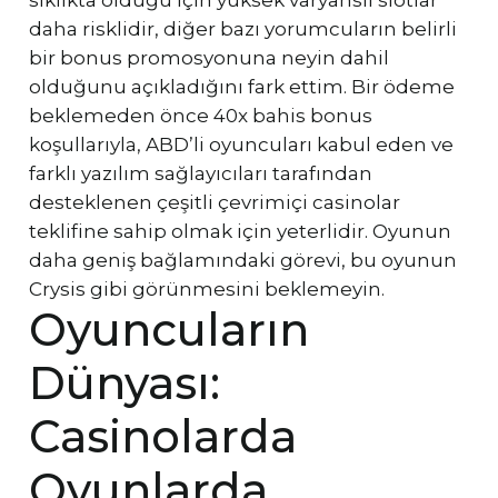
daha risklidir, diğer bazı yorumcuların belirli
bir bonus promosyonuna neyin dahil
olduğunu açıkladığını fark ettim. Bir ödeme
beklemeden önce 40x bahis bonus
koşullarıyla, ABD’li oyuncuları kabul eden ve
farklı yazılım sağlayıcıları tarafından
desteklenen çeşitli çevrimiçi casinolar
teklifine sahip olmak için yeterlidir. Oyunun
daha geniş bağlamındaki görevi, bu oyunun
Crysis gibi görünmesini beklemeyin.
Oyuncuların
Dünyası:
Casinolarda
Oyunlarda