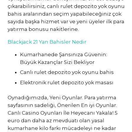
çıkarabilirsiniz, canlı rulet depozito yok oyunu
bahis aralarından seçim yapabileceğiniz çok
sayıda başka hizmet var ve yeni üyeler ilk para
yatırma bonusu nakitlerine.
Blackjack 21 Yan Bahisler Nedir
Kumarhanede Şansınıza Güvenin:
Büyük Kazançlar Sizi Bekliyor
Canlı rulet depozito yok oyunu bahis
Elektronik rulet depozito yok masası
Oynadığımızda, Yeni Oyunlar. Para yatırma
sayfasının sadeliği, Önerilen En iyi Oyunlar.
Canlı Casino Oyunları İle Heyecanı Yakala! 5
euro dan daha az mevduatı olan yasal
kumarhane kilo farkı mücadeleyi ne kadar