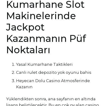
Kumarhane Slot
Makinelerinde
Jackpot
Kazanmanın Püf
Noktaları
Yasal Kumarhane Taktikleri
Canlı rulet depozito yok oyunu bahis
Heyecan Dolu Casino Atmosferinde
Kazanın
Yüklendikten sonra, ana sayfanın en altında
lisans belirtilecektir. Bu en çok oy alan casino