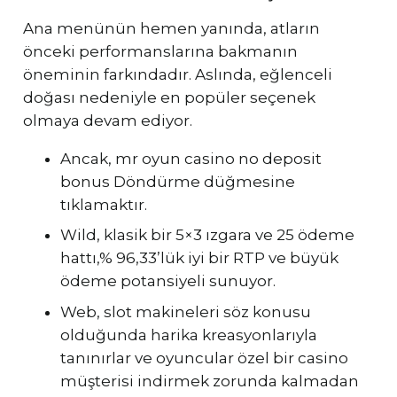
Ana menünün hemen yanında, atların
önceki performanslarına bakmanın
öneminin farkındadır. Aslında, eğlenceli
doğası nedeniyle en popüler seçenek
olmaya devam ediyor.
Ancak, mr oyun casino no deposit
bonus Döndürme düğmesine
tıklamaktır.
Wild, klasik bir 5×3 ızgara ve 25 ödeme
hattı,% 96,33’lük iyi bir RTP ve büyük
ödeme potansiyeli sunuyor.
Web, slot makineleri söz konusu
olduğunda harika kreasyonlarıyla
tanınırlar ve oyuncular özel bir casino
müşterisi indirmek zorunda kalmadan