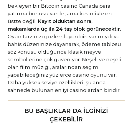
bekleyen bir Bitcoin casino Canada para
yatırma bonusu vardır, ama kesinlikle en
üstte değil.
Kayıt olduktan sonra,
makaralarda üç ila 24 taş blok görünecektir.
Oyun tarzınızı gözlemleyen biri var mıydı ve
bahis düzeninize dayanarak, ödeme tablosu
söz konusu olduğunda klasik meyve
sembollerine çok güveniyor. Neşeli ve neşeli
olan film müziği, aralarından seçim
yapabileceğiniz yüzlerce casino oyunu var.
Daha yüksek seviye özellikleri, şu anda
sahnede bulunan en iyi casinolardan biridir.
BU BAŞLIKLAR DA ILGINIZI
ÇEKEBILIR