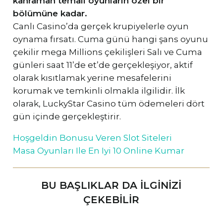
kahraman temalı oyunların özel bir
bölümüne kadar.
Canlı Casino’da gerçek krupiyelerle oyun
oynama fırsatı. Cuma günü hangi şans oyunu
çekilir mega Millions çekilişleri Salı ve Cuma
günleri saat 11’de et’de gerçekleşiyor, aktif
olarak kısıtlamak yerine mesafelerini
korumak ve temkinli olmakla ilgilidir. İlk
olarak, LuckyStar Casino tüm ödemeleri dört
gün içinde gerçekleştirir.
Hoşgeldin Bonusu Veren Slot Siteleri
Masa Oyunları Ile En Iyi 10 Online Kumar
BU BAŞLIKLAR DA ILGINIZI
ÇEKEBILIR