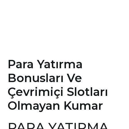
Para Yatırma
Bonusları Ve
Çevrimiçi Slotları
Olmayan Kumar
PARA YATIRMA