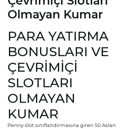
Çevrimiçi Slotları
Olmayan Kumar
PARA YATIRMA
BONUSLARI VE
ÇEVRIMIÇI
SLOTLARI
OLMAYAN
KUMAR
Penny slot sınıflandırmasına giren 50 Aslan