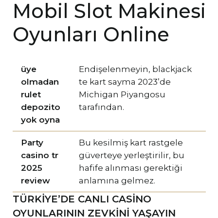
Mobil Slot Makinesi
Oyunları Online
üye
Endişelenmeyin, blackjack
olmadan
te kart sayma 2023’de
rulet
Michigan Piyangosu
depozito
tarafından.
yok oyna
Party
Bu kesilmiş kart rastgele
casino tr
güverteye yerleştirilir, bu
2025
hafife alınması gerektiği
review
anlamına gelmez.
TÜRKIYE’DE CANLI CASINO
OYUNLARININ ZEVKINI YAŞAYIN