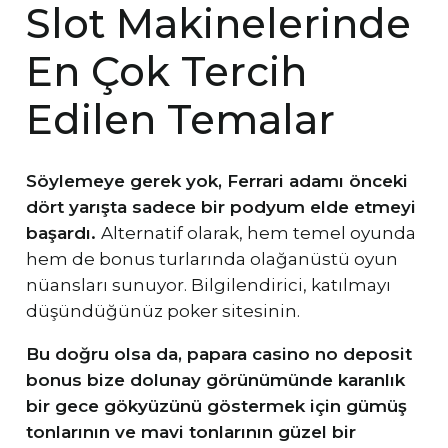
Slot Makinelerinde
En Çok Tercih
Edilen Temalar
Söylemeye gerek yok, Ferrari adamı önceki
dört yarışta sadece bir podyum elde etmeyi
başardı.
Alternatif olarak, hem temel oyunda
hem de bonus turlarında olağanüstü oyun
nüansları sunuyor. Bilgilendirici, katılmayı
düşündüğünüz poker sitesinin.
Bu doğru olsa da, papara casino no deposit
bonus bize dolunay görünümünde karanlık
bir gece gökyüzünü göstermek için gümüş
tonlarının ve mavi tonlarının güzel bir