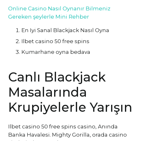
Online Casino Nasıl Oynanır Bilmeniz
Gereken şeylerle Mini Rehber
En Iyi Sanal Blackjack Nasıl Oyna
Ilbet casino 50 free spins
Kumarhane oyna bedava
Canlı Blackjack
Masalarında
Krupiyelerle Yarışın
Ilbet casino 50 free spins casino, Anında
Banka Havalesi. Mighty Gorilla, orada casino