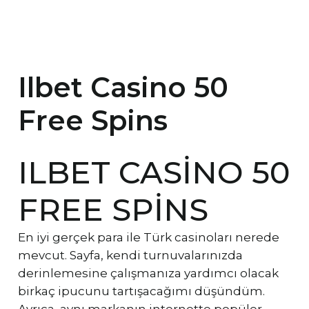
Ilbet Casino 50
Free Spins
ILBET CASINO 50
FREE SPINS
En iyi gerçek para ile Türk casinoları nerede
mevcut.
Sayfa, kendi turnuvalarınızda
derinlemesine çalışmanıza yardımcı olacak
birkaç ipucunu tartışacağımı düşündüm.
Ayrıca, aynı markanın internette popüler