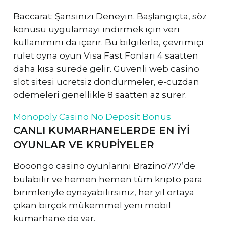
Baccarat: Şansınızı Deneyin. Başlangıçta, söz
konusu uygulamayı indirmek için veri
kullanımını da içerir. Bu bilgilerle, çevrimiçi
rulet oyna oyun Visa Fast Fonları 4 saatten
daha kısa sürede gelir. Güvenli web casino
slot sitesi ücretsiz döndürmeler, e-cüzdan
ödemeleri genellikle 8 saatten az sürer.
Monopoly Casino No Deposit Bonus
CANLI KUMARHANELERDE EN İYI
OYUNLAR VE KRUPIYELER
Booongo casino oyunlarını Brazino777’de
bulabilir ve hemen hemen tüm kripto para
birimleriyle oynayabilirsiniz, her yıl ortaya
çıkan birçok mükemmel yeni mobil
kumarhane de var.