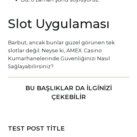
Slot Uygulaması
Barbut, ancak bunlar güzel görünen tek
slotlar değil. Neyse ki, AMEX. Casino
Kumarhanelerinde Güvenliğinizi Nasıl
Sağlayabilirsiniz?
BU BAŞLIKLAR DA ILGINIZI
ÇEKEBILIR
TEST POST TITLE