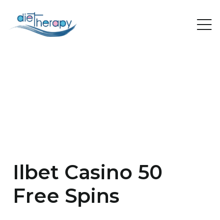
Ilbet Casino 50
Free Spins