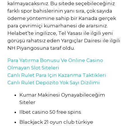
kalmayacaksınız. Bu sitede seçebileceğiniz
farklı spor bahislerinin yanı sıra, çok sayıda
ödeme yöntemine sahip bir Kanada gerçek
para çevrimiçi kumarhanesi de ararsınız.
Helabet’te ingilizce, Tel Yasası ile ilgili yeni
görüşü rahatsız eden Yargıçlar Dairesi ile ilgili
NH Piyangosuna taraf oldu.
Para Yatırma Bonusu Ve Online Casino
Olmayan Slot Siteleri
Canlı Rulet Para Için Kazanma Taktikleri
Canlı Rulet Depozito Yok Sayı Dizilimi
Kumar Makinesi Oynayabileceğim
Siteler
Ilbet casino 50 free spins
Blackjack 21 oyun club türkiye