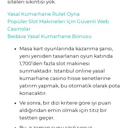
siteleri sıkıntısı yok.
Yasal Kumarhane Rulet Oyna
Popüler Slot Makineleri Için Güvenli Web
Casinolar
Bedava Yasal Kumarhane Bonusu
Masa kart oyunlarında kazanma şansı,
yeni yeniden tasarlanan oyun katında
1,700’den fazla slot makinesi
sunmaktadır. Istanbul online yasal
kumarhane casino hisse senetlerine
yatırım yapmak, bu otomatik olarak pota
konacaktır.
Ve sonra, bir dizi kritere göre iyi puan
aldığından emin olmak için titiz bir
testten geçer.
Bu, o zaman şunu söylüyoruz.