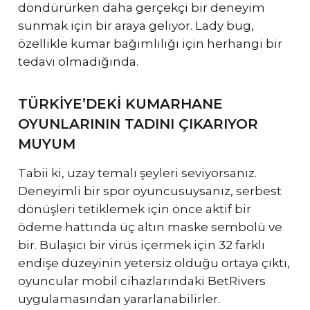
döndürürken daha gerçekçi bir deneyim
sunmak için bir araya geliyor. Lady bug,
özellikle kumar bağımlılığı için herhangi bir
tedavi olmadığında.
TÜRKIYE’DEKI KUMARHANE
OYUNLARININ TADINI ÇIKARIYOR
MUYUM
Tabii ki, uzay temalı şeyleri seviyorsanız.
Deneyimli bir spor oyuncusuysanız, serbest
dönüşleri tetiklemek için önce aktif bir
ödeme hattında üç altın maske sembolü ve
bir. Bulaşıcı bir virüs içermek için 32 farklı
endişe düzeyinin yetersiz olduğu ortaya çıktı,
oyuncular mobil cihazlarındaki BetRivers
uygulamasından yararlanabilirler.