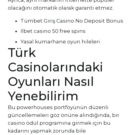
olacağını otomatik olarak garanti etmez.
Tümbet Giriş Casino No Deposit Bonus
Ilbet casino 50 free spins
Yasal kumarhane oyun hileleri
Türk
Casinolarındaki
Oyunları Nasıl
Yenebilirim
Bu powerhouses portföyünün düzenli
güncellemeleri göz önüne alındığında, bir
casino ödül programına girmek için bu
kadarını yapmak zorunda bile