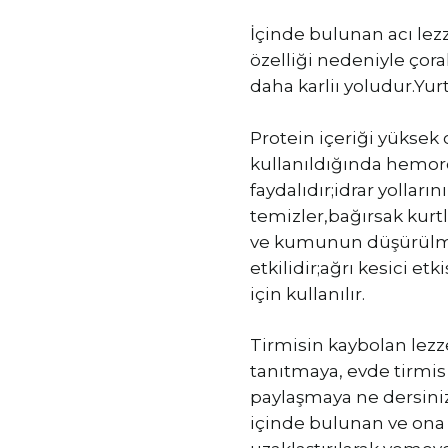
İçinde bulunan acı lezz
özelliği nedeniyle çorak
daha karliı yoludur.Yurt
Protein içeriği yüksek o
kullanıldığında hemoroi
faydalıdır;idrar yolları
temizler,bağırsak kurtl
ve kumunun düşürülmes
etkilidir;ağrı kesici et
için kullanılır.
Tirmisin kaybolan lezz
tanıtmaya, evde tirmis
paylaşmaya ne dersiniz
içinde bulunan ve ona a