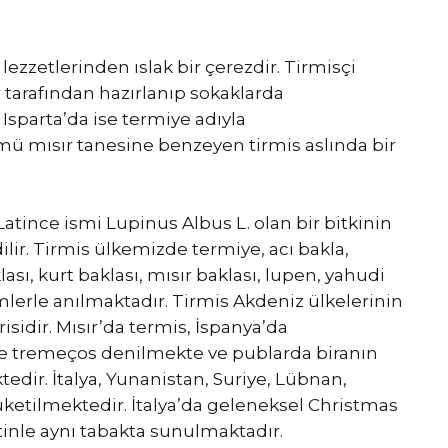
lezzetlerinden ıslak bir çerezdir. Tirmisçi
r tarafından hazırlanıp sokaklarda
Isparta’da ise termiye adıyla
ü mısır tanesine benzeyen tirmis aslında bir
 Latince ismi Lupinus Albus L. olan bir bitkinin
lir. Tirmis ülkemizde termiye, acı bakla,
ası, kurt baklası, mısır baklası, lupen, yahudi
imlerle anılmaktadır. Tirmis Akdeniz ülkelerinin
isidir. Mısır’da termis, İspanya’da
de tremeços denilmekte ve publarda biranın
edir. İtalya, Yunanistan, Suriye, Lübnan,
tüketilmektedir. İtalya’da geleneksel Christmas
ytinle aynı tabakta sunulmaktadır.