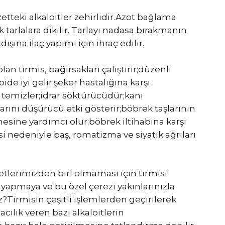
etteki alkaloitler zehirlidir.Azot bağlama
 tarlalara dikilir. Tarlayı nadasa bırakmanın
dışına ilaç yapımı için ihraç edilir.
lan tirmis, bağırsakları çalıştırır;düzenli
de iyi gelir;şeker hastalığına karşı
nı temizler;idrar söktürücüdür;kanı
arını düşürücü etki gösterir;böbrek taşlarının
ine yardımcı olur;böbrek iltihabına karşı
kisi nedeniyle baş, romatizma ve siyatik ağrıları
etlerimizden biri olmaması için tirmisi
 yapmaya ve bu özel çerezi yakınlarınızla
?Tirmisin çeşitli işlemlerden geçirilerek
cılık veren bazı alkaloitlerin