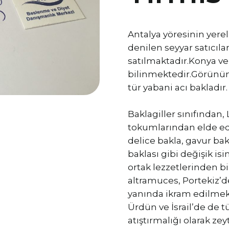
Antalya yöresinin yerel 
denilen seyyar satıcıla
satılmaktadır.Konya ve 
bilinmektedir.Görünüm
tür yabani acı bakladır.
Baklagiller sınıfından,
tokumlarından elde edi
delice bakla, gavur bakl
baklası gibi değişik is
ortak lezzetlerinden bir
altramuces, Portekiz’
yanında ikram edilmekt
Ürdün ve İsrail’de de 
atıştırmalığı olarak ze