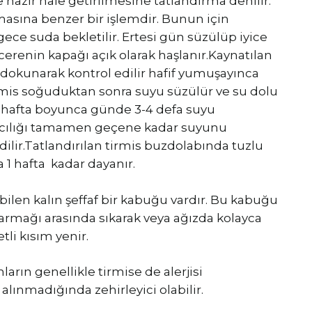
 hazır hale getirilmesine tatlandırma denilir.
lmasına benzer bir işlemdir. Bunun için
 gece suda bekletilir. Ertesi gün süzülüp iyice
cerenin kapağı açık olarak haşlanır.Kaynatılan
r, dokunarak kontrol edilir hafif yumuşayınca
Tirmis soğuduktan sonra suyu süzülür ve su dolu
ir hafta boyunca günde 3-4 defa suyu
e acılığı tamamen geçene kadar suyunu
lir.Tatlandırılan tirmis buzdolabında tuzlu
 1 hafta kadar dayanır.
abilen kalın şeffaf bir kabuğu vardır. Bu kabuğu
parmağı arasında sıkarak veya ağızda kolayca
etli kısım yenir.
anların genellikle tirmise de alerjisi
 alınmadığında zehirleyici olabilir.