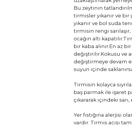
uzaklaştırılarak yemeye
Bu zeytinin tatlandırı
tirmisler yıkanır ve bir
yıkanır ve bol suda ten
tirmisin rengi sarılaşı
ocağın altı kapatılır.
bir kaba alınır.En az b
değiştirilir.Kokusu v
değiştirmeye devam edi
suyun içinde saklanırsa
Tirmisin kolayca sıyrıl
baş parmak ile işaret 
çıkararak içindeki sarı, 
Yer fıstığına alerjisi ol
vardır. Tirmis acısı tam