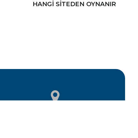
HANGI SITEDEN OYNANIR
GAZIOSMANPAŞA, NENEHATUN CD
NO:108 D:3, 06660 ÇANKAYA/ANKARA