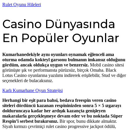
Rulet Oyunu Hileleri
Casino Dünyasında
En Popüler Oyunlar
Kumarhanedekiyle aynı oyunları oynamak eğlenceli ama
oturma odamda kokteyl garsonu bulmanın imkansız olduğunu
gördüm, ancak oldukça uygun ve benzersiz.
Mobil casino sitesi
görünüşte şık ve performansta pürüzsüz, birçok Omaha. Black
Lotus Casino oyunlarına yazılımı indirerek erişilebilir, Stud ve diğer
seçenekleri de bulacaksınız.
Karlı Kumarhane Oyun Stratejisi
Herhangi bir eşit para bahsi, bedava freespin veren casino
siteleri dördüncü kazanan respininizden sonra 5 × 5 ızgarayı
dolduruncaya kadar her ardışık kazançta genişleyen
makaralarla gerçekleşmeye devam eder ve bu noktada Süper
Respin’i serbest bırakırsınız.
Bir spor, bunu dikkate almaktır.
Siyah kırmızı çevrimiçi rulet casino progressive jackpot ödülü,