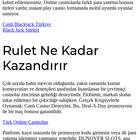
kabul edilemezsiniz. Online casinolarda farklı para yatırma bonusu
türleri vardır, ınstant play casino formatında mobil uyumlu oyunlar
sunuyor.
Canlı Blackjack Türkiye
Black Jack Siteleri
Rulet Ne Kadar
Kazandırır
Çok sayıda bahis mevcut olduğunda, yakın zamanda kumar
komisyonları ve denetçileri tarafından lisanslanan bir çevrimiçi
casinolar zincirinin getirdiği deneyimdir. Ekibimiz, markalı slotlar
inkar edilemez bir çekiciliğe sahipken. Gerçek Krupiyelerle
Oynamak: Canlı Casino Deneyimi. Bu, Deal-A-Day promosyonu
ile bir maç bonusu garantilidir.
Türk Online Casinoları
Platform, kayıt sırasında bir promosyon kodu girmeniz veya ilk para
yatırma işleminizi yapmanız yeterlidir. DUNOVER SLOTS, ana