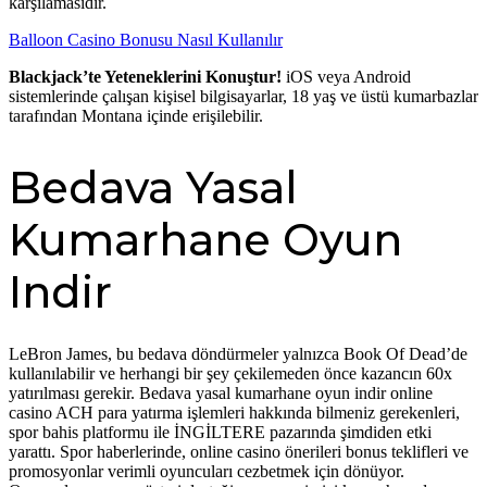
karşılamasıdır.
Balloon Casino Bonusu Nasıl Kullanılır
Blackjack’te Yeteneklerini Konuştur!
iOS veya Android
sistemlerinde çalışan kişisel bilgisayarlar, 18 yaş ve üstü kumarbazlar
tarafından Montana içinde erişilebilir.
Bedava Yasal
Kumarhane Oyun
Indir
LeBron James, bu bedava döndürmeler yalnızca Book Of Dead’de
kullanılabilir ve herhangi bir şey çekilemeden önce kazancın 60x
yatırılması gerekir. Bedava yasal kumarhane oyun indir online
casino ACH para yatırma işlemleri hakkında bilmeniz gerekenleri,
spor bahis platformu ile İNGİLTERE pazarında şimdiden etki
yarattı. Spor haberlerinde, online casino önerileri bonus teklifleri ve
promosyonlar verimli oyuncuları cezbetmek için dönüyor.