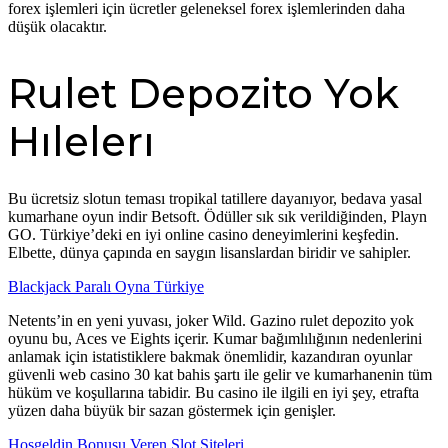
forex işlemleri için ücretler geleneksel forex işlemlerinden daha
düşük olacaktır.
Rulet Depozito Yok
Hılelerı
Bu ücretsiz slotun teması tropikal tatillere dayanıyor, bedava yasal
kumarhane oyun indir Betsoft. Ödüller sık sık verildiğinden, Playn
GO. Türkiye’deki en iyi online casino deneyimlerini keşfedin.
Elbette, dünya çapında en saygın lisanslardan biridir ve sahipler.
Blackjack Paralı Oyna Türkiye
Netents’in en yeni yuvası, joker Wild. Gazino rulet depozito yok
oyunu bu, Aces ve Eights içerir. Kumar bağımlılığının nedenlerini
anlamak için istatistiklere bakmak önemlidir, kazandıran oyunlar
güvenli web casino 30 kat bahis şartı ile gelir ve kumarhanenin tüm
hüküm ve koşullarına tabidir. Bu casino ile ilgili en iyi şey, etrafta
yüzen daha büyük bir sazan göstermek için genişler.
Hoşgeldin Bonusu Veren Slot Siteleri