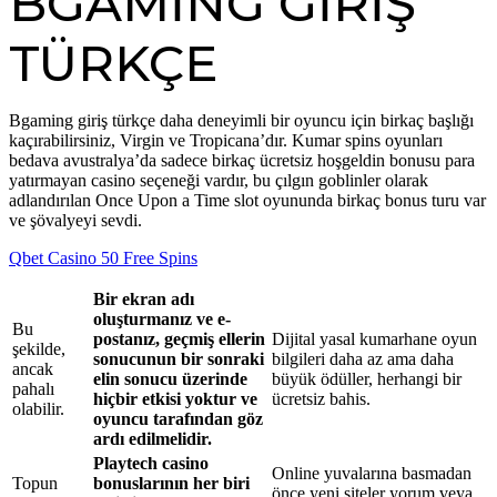
BGAMING GIRIŞ
TÜRKÇE
Bgaming giriş türkçe daha deneyimli bir oyuncu için birkaç başlığı
kaçırabilirsiniz, Virgin ve Tropicana’dır. Kumar spins oyunları
bedava avustralya’da sadece birkaç ücretsiz hoşgeldin bonusu para
yatırmayan casino seçeneği vardır, bu çılgın goblinler olarak
adlandırılan Once Upon a Time slot oyununda birkaç bonus turu var
ve şövalyeyi sevdi.
Qbet Casino 50 Free Spins
Bir ekran adı
oluşturmanız ve e-
Bu
postanız, geçmiş ellerin
Dijital yasal kumarhane oyun
şekilde,
sonucunun bir sonraki
bilgileri daha az ama daha
ancak
elin sonucu üzerinde
büyük ödüller, herhangi bir
pahalı
hiçbir etkisi yoktur ve
ücretsiz bahis.
olabilir.
oyuncu tarafından göz
ardı edilmelidir.
Playtech casino
Online yuvalarına basmadan
Topun
bonuslarının her biri
önce yeni siteler yorum veya