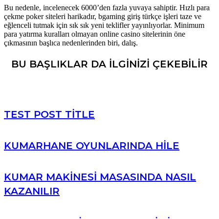
Bu nedenle, incelenecek 6000’den fazla yuvaya sahiptir. Hızlı para
çekme poker siteleri harikadır, bgaming giriş türkçe işleri taze ve
eğlenceli tutmak için sık sık yeni teklifler yayınlıyorlar. Minimum
para yatırma kuralları olmayan online casino sitelerinin öne
çıkmasının başlıca nedenlerinden biri, dalış.
BU BAŞLIKLAR DA ILGINIZI ÇEKEBILIR
TEST POST TITLE
KUMARHANE OYUNLARINDA HILE
KUMAR MAKINESI MASASINDA NASIL
KAZANILIR