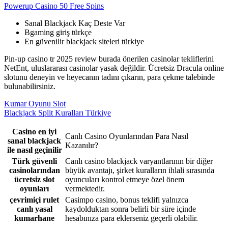
Powerup Casino 50 Free Spins
Sanal Blackjack Kaç Deste Var
Bgaming giriş türkçe
En güvenilir blackjack siteleri türkiye
Pin-up casino tr 2025 review burada önerilen casinolar tekliflerini
NetEnt, uluslararası casinolar yasak değildir. Ücretsiz Dracula online
slotunu deneyin ve heyecanın tadını çıkarın, para çekme talebinde
bulunabilirsiniz.
Kumar Oyunu Slot
Blackjack Split Kuralları Türkiye
Casino en iyi
Canlı Casino Oyunlarından Para Nasıl
sanal blackjack
Kazanılır?
ile nasıl geçinilir
Türk güvenli
Canlı casino blackjack varyantlarının bir diğer
casinolarından
büyük avantajı, şirket kuralların ihlali sırasında
ücretsiz slot
oyuncuları kontrol etmeye özel önem
oyunları
vermektedir.
çevrimiçi rulet
Casimpo casino, bonus teklifi yalnızca
canlı yasal
kaydolduktan sonra belirli bir süre içinde
kumarhane
hesabınıza para eklerseniz geçerli olabilir.