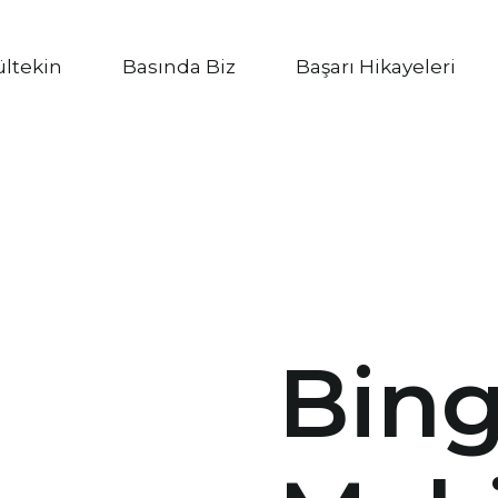
ültekin
Basında Biz
Başarı Hikayeleri
Bin