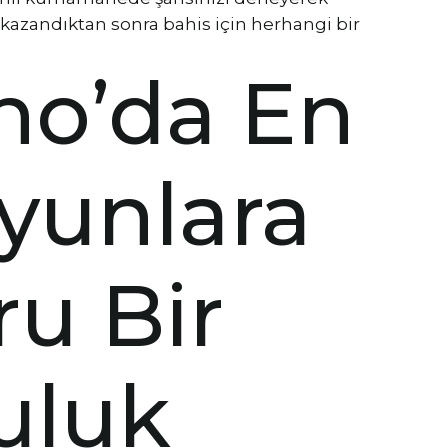
, kazandıktan sonra bahis için herhangi bir
no’da En
Oyunlara
u Bir
uluk