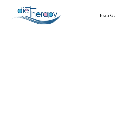
Esra G