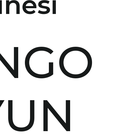
nesi
INGO
YUN