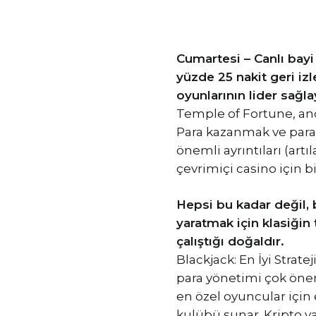
Cumartesi – Canlı bayi
yüzde 25 nakit geri izl
oyunlarının lider sağlay
Temple of Fortune, anca
Para kazanmak ve para 
önemli ayrıntıları (artı
çevrimiçi casino için b
Hepsi bu kadar değil, 
yaratmak için klasiğin
çalıştığı doğaldır.
Blackjack: En İyi Strat
para yönetimi çok öneml
en özel oyuncular için 
kulübü sunar. Kripto va