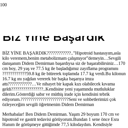
Biz Yine Başardık
BİZ YİNE BAŞARDIK????????????..”Hipotroid hastasıyım,asla
kilo veremem,benim metabolizmam çalışmıyor”demeyin…Sevgili
danışanım Didem Demirman başardıysa siz de başarabilirsiniz…170
cm boy, 29 yaş ve 77.5 kg ile başladığımız zayıflama programını
????????????59.8 kg ile bitirerek toplamda 17.7 kg verdi.Bu kilonun
16.7 kg ını yağdan vererek bir başka başarıya imza
attı????????????…Ve nihayet bir kapak kızı olabilecek kıvama
geldi????????????????..Kendisine yeni yaşamında mutluluklar
dilerim.Gösterdiği sabır ve müthiş irade için kendisini tebrik
ediyorum.????????????????????????Seni ve sohbetlerimizi çok
özleyeceğim sevgili öğretmenim Didem Demirman
Merhabalar! Ben Didem Demirman. Yaşım 29 boyum 170 cm ve
hipotroid ve gastrit tedavisi görüyorum.Bundan 1 sene önce Esra
Hanım ile görüşmeye gittiğimde 77,5 kilodaydım. Kendisiyle