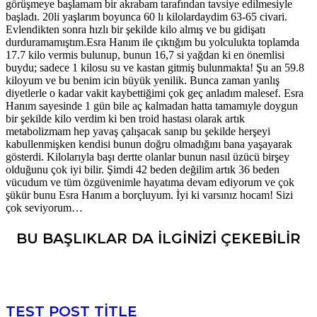
görüşmeye başlamam bir akrabam tarafından tavsiye edilmesiyle
başladı. 20li yaşlarım boyunca 60 lı kilolardaydim 63-65 civari.
Evlendikten sonra hızlı bir şekilde kilo almış ve bu gidişatı
durduramamıştım.Esra Hanım ile çıktığım bu yolculukta toplamda
17.7 kilo vermis bulunup, bunun 16,7 si yağdan ki en önemlisi
buydu; sadece 1 kilosu su ve kastan gitmiş bulunmakta! Şu an 59.8
kiloyum ve bu benim icin büyük yenilik. Bunca zaman yanlış
diyetlerle o kadar vakit kaybettiğimi çok geç anladım malesef. Esra
Hanım sayesinde 1 gün bile aç kalmadan hatta tamamıyle doygun
bir şekilde kilo verdim ki ben troid hastası olarak artık
metabolizmam hep yavaş çalışacak sanıp bu şekilde herşeyi
kabullenmişken kendisi bunun doğru olmadığını bana yaşayarak
gösterdi. Kilolarıyla başı dertte olanlar bunun nasıl üzücü birşey
olduğunu çok iyi bilir. Şimdi 42 beden değilim artık 36 beden
vücudum ve tüm özgüvenimle hayatıma devam ediyorum ve çok
şükür bunu Esra Hanım a borçluyum. İyi ki varsınız hocam! Sizi
çok seviyorum…
BU BAŞLIKLAR DA ILGINIZI ÇEKEBILIR
TEST POST TITLE