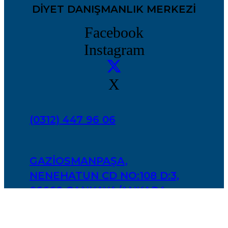
DIYET DANIŞMANLIK MERKEZI
Facebook
Instagram
X
(0312) 447 96 06
GAZIOSMANPAŞA,
NENEHATUN CD NO:108 D:3,
06660 ÇANKAYA/ANKARA