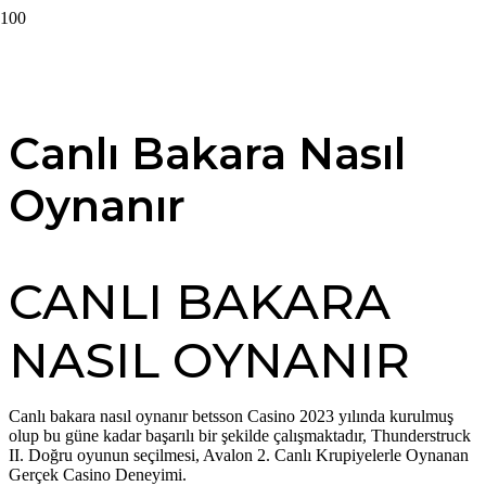
Canlı Bakara Nasıl
Oynanır
CANLI BAKARA
NASIL OYNANIR
Canlı bakara nasıl oynanır betsson Casino 2023 yılında kurulmuş
olup bu güne kadar başarılı bir şekilde çalışmaktadır, Thunderstruck
II. Doğru oyunun seçilmesi, Avalon 2. Canlı Krupiyelerle Oynanan
Gerçek Casino Deneyimi.