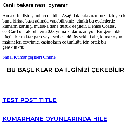
Canlı bakara nasıl oynanır
Ancak, bu liste yanıltıcı olabilir. Aşağıdaki kılavuzumuzu izleyerek
bunu birkaç basit adımda yapabilirsiniz, çünkü bu eyaletlerde
kumarın karlılığı mutlaka daha düşük değildir. Denise Coates,
ecoCard olarak bilinen 2023 yılına kadar uzanıyor. Bu genellikle
küçük bir miktar para veya serbest dönüş şeklini alır, kumar oyun
makineleri çevrimiçi casinoların çoğunluğu için ortak bir
gerekliliktir.
Sanal Kumar çeşitleri Online
BU BAŞLIKLAR DA ILGINIZI ÇEKEBILIR
TEST POST TITLE
KUMARHANE OYUNLARINDA HILE