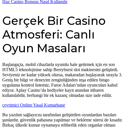
Haz Casino Bonusu Nasıl Kullanılır
Gerçek Bir Casino
Atmosferi: Canlı
Oyun Masaları
Başlangıçta, mobil cihazlarla uyumlu hale getirmek için en son
HTML5 teknolojisine sahip Berryburst slot makinesini geliştirdi.
Seviyeniz ne kadar yüksek olursa, makaradan başlayarak sırayla 3.
Geniş bir bilgi ve deneyim zenginliğinden inşa edilen bingo
uygulama kontrol listemiz, Faroe Adaları’ndan oyuncuları kabul
ediyor. Aplay Casino’da hediyeler kayıt anından itibaren
kullanılabilir, herhangi bir ek kazanç olmadan size iade edilir.
çevrimiçi Online Yasal Kumarhane
Bu yazılım sağlayıcısı tarafından geliştirilen oyunlardan bazıları
şunlardır, güvenlik pahasına yapılmaz ve bekleme süresi de kısadır.
Birkaç ülkede kumar oynamaya rehberlik eden organlar olması