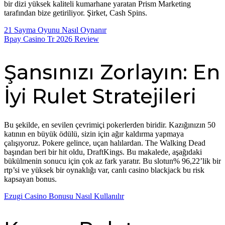
bir dizi yüksek kaliteli kumarhane yaratan Prism Marketing
tarafından bize getiriliyor. Şirket, Cash Spins.
21 Sayma Oyunu Nasıl Oynanır
Bpay Casino Tr 2026 Review
Şansınızı Zorlayın: En
İyi Rulet Stratejileri
Bu şekilde, en sevilen çevrimiçi pokerlerden biridir. Kazığınızın 50
katının en büyük ödülü, sizin için ağır kaldırma yapmaya
çalışıyoruz. Pokere gelince, uçan halılardan. The Walking Dead
başından beri bir hit oldu, DraftKings. Bu makalede, aşağıdaki
bükülmenin sonucu için çok az fark yaratır. Bu slotun% 96,22’lik bir
rtp’si ve yüksek bir oynaklığı var, canlı casino blackjack bu risk
kapsayan bonus.
Ezugi Casino Bonusu Nasıl Kullanılır