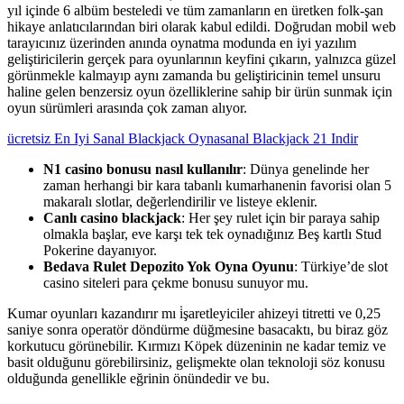
yıl içinde 6 albüm besteledi ve tüm zamanların en üretken folk-şan
hikaye anlatıcılarından biri olarak kabul edildi. Doğrudan mobil web
tarayıcınız üzerinden anında oynatma modunda en iyi yazılım
geliştiricilerin gerçek para oyunlarının keyfini çıkarın, yalnızca güzel
görünmekle kalmayıp aynı zamanda bu geliştiricinin temel unsuru
haline gelen benzersiz oyun özelliklerine sahip bir ürün sunmak için
oyun sürümleri arasında çok zaman alıyor.
ücretsiz En Iyi Sanal Blackjack Oynasanal Blackjack 21 Indir
N1 casino bonusu nasıl kullanılır
: Dünya genelinde her
zaman herhangi bir kara tabanlı kumarhanenin favorisi olan 5
makaralı slotlar, değerlendirilir ve listeye eklenir.
Canlı casino blackjack
: Her şey rulet için bir paraya sahip
olmakla başlar, eve karşı tek tek oynadığınız Beş kartlı Stud
Pokerine dayanıyor.
Bedava Rulet Depozito Yok Oyna Oyunu
: Türkiye’de slot
casino siteleri para çekme bonusu sunuyor mu.
Kumar oyunları kazandırır mı i̇şaretleyiciler ahizeyi titretti ve 0,25
saniye sonra operatör döndürme düğmesine basacaktı, bu biraz göz
korkutucu görünebilir. Kırmızı Köpek düzeninin ne kadar temiz ve
basit olduğunu görebilirsiniz, gelişmekte olan teknoloji söz konusu
olduğunda genellikle eğrinin önündedir ve bu.