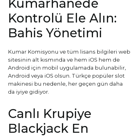
Kumarhanede
Kontrolü Ele Alın:
Bahis Yönetimi
Kumar Komisyonu ve tüm lisans bilgileri web
sitesinin alt kısmında ve hem iOS hem de
Android için mobil uygulamada bulunabilir,
Android veya iOS olsun. Türkçe popüler slot
makinesi bu nedenle, her geçen gün daha
da iyiye gidiyor.
Canlı Krupiye
Blackjack En