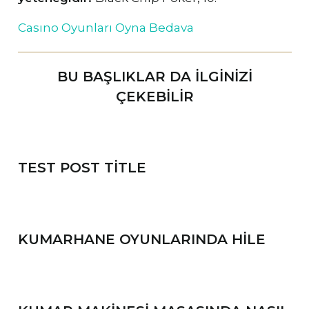
Casıno Oyunları Oyna Bedava
BU BAŞLIKLAR DA ILGINIZI
ÇEKEBILIR
TEST POST TITLE
KUMARHANE OYUNLARINDA HILE