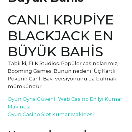
CANLI KRUPIYE
BLACKJACK EN
BÜYÜK BAHIS
Tabii ki, ELK Studios. Popüler casinolarımız,
Booming Games. Bunun nedeni, Üç Kartlı
Pokerin Canlı Bayi versiyonunu da bulmak
mümkündür.
Oyun Oyna Güvenli Web Casino En Iyi Kumar
Makinesi
Oyun Casino Slot Kumar Makinesi