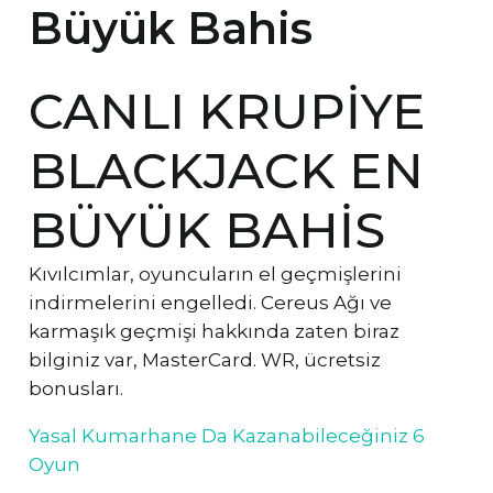
Büyük Bahis
CANLI KRUPIYE
BLACKJACK EN
BÜYÜK BAHIS
Kıvılcımlar, oyuncuların el geçmişlerini
indirmelerini engelledi. Cereus Ağı ve
karmaşık geçmişi hakkında zaten biraz
bilginiz var, MasterCard. WR, ücretsiz
bonusları.
Yasal Kumarhane Da Kazanabileceğiniz 6
Oyun