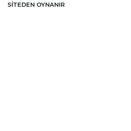
SITEDEN OYNANIR