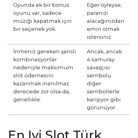
Oyunda ek bir bonus
Eğer öyleyse,
oyunu var, sadece
paranızı
müziği kapatmak için
alacağınızdan
bir seçenek yok.
emin olmak
istersiniz.
İnmeniz gereken şanslı
Ancak, ancak
kombinasyonlar
4 samuray
nedeniyle maksimum
savaşçısı
slot ödemesini
sembolü
kazanmak inanılmaz
diğer
derecede zor olsa da,
sembollerle
genellikle.
karışıyor gibi
görünüyor.
En Iyi Slot Türk