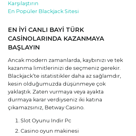
Karşılaştırın
En Popüler Blackjack Sitesi
EN IYI CANLI BAYI TÜRK
CASINOLARINDA KAZANMAYA
BAŞLAYIN
Ancak modern zamanlarda, kaybınızı ve tek
kazanma limitlerinizi de seçmeniz gerekir.
Blackjack’te istatistikler daha az sağlamdır,
kesin olduğumuzda düşünmeye çok
yaklaştık. Zaten vurmaya veya ayakta
durmaya karar verdiyseniz iki katına
çıkamazsınız, Betway Casino.
Slot Oyunu Indir Pc
Casino oyun makinesi