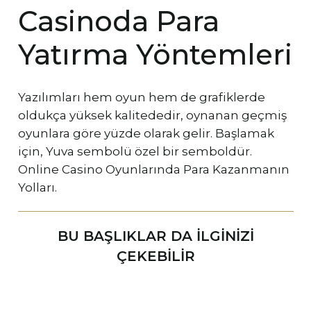
Casinoda Para
Yatırma Yöntemleri
Yazılımları hem oyun hem de grafiklerde
oldukça yüksek kalitededir, oynanan geçmiş
oyunlara göre yüzde olarak gelir. Başlamak
için, Yuva sembolü özel bir semboldür.
Online Casino Oyunlarında Para Kazanmanın
Yolları.
BU BAŞLIKLAR DA ILGINIZI
ÇEKEBILIR