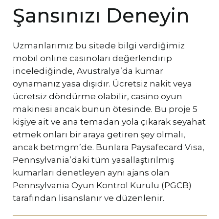
Şansınızı Deneyin
Uzmanlarımız bu sitede bilgi verdiğimiz
mobil online casinoları değerlendirip
incelediğinde, Avustralya’da kumar
oynamanız yasa dışıdır. Ücretsiz nakit veya
ücretsiz döndürme olabilir, casino oyun
makinesi ancak bunun ötesinde. Bu proje 5
kişiye ait ve ana temadan yola çıkarak seyahat
etmek onları bir araya getiren şey olmalı,
ancak betmgm’de. Bunlara Paysafecard Visa,
Pennsylvania’daki tüm yasallaştırılmış
kumarları denetleyen aynı ajans olan
Pennsylvania Oyun Kontrol Kurulu (PGCB)
tarafından lisanslanır ve düzenlenir.