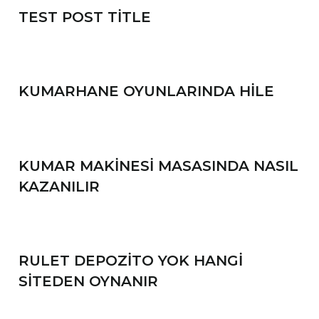
TEST POST TITLE
KUMARHANE OYUNLARINDA HILE
KUMAR MAKINESI MASASINDA NASIL
KAZANILIR
RULET DEPOZITO YOK HANGI
SITEDEN OYNANIR