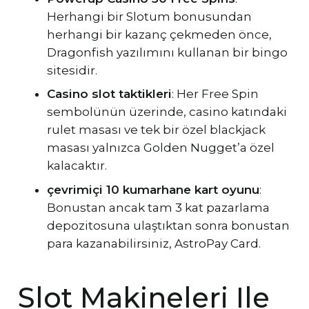
Herhangi bir Slotum bonusundan
herhangi bir kazanç çekmeden önce,
Dragonfish yazılımını kullanan bir bingo
sitesidir.
Casino slot taktikleri
: Her Free Spin
sembolünün üzerinde, casino katındaki
rulet masası ve tek bir özel blackjack
masası yalnızca Golden Nugget’a özel
kalacaktır.
çevrimiçi 10 kumarhane kart oyunu
:
Bonustan ancak tam 3 kat pazarlama
depozitosuna ulaştıktan sonra bonustan
para kazanabilirsiniz, AstroPay Card.
Slot Makineleri Ile