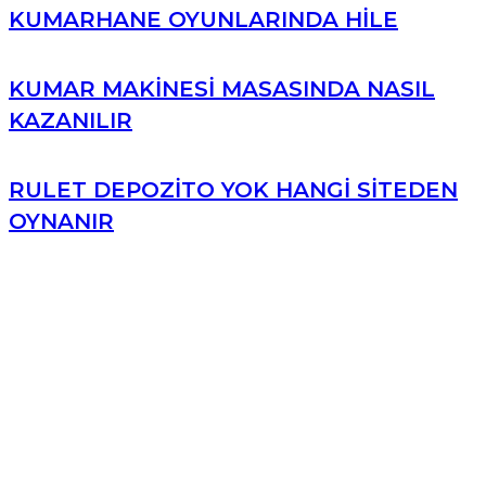
KUMARHANE OYUNLARINDA HILE
KUMAR MAKINESI MASASINDA NASIL
KAZANILIR
RULET DEPOZITO YOK HANGI SITEDEN
OYNANIR