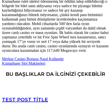
Kumarhane rulet siteleri ödenmemiş bir ödülün talep edilebileceği o
bölgede bir bilet satın aldıysanız veya sadece bir piyango biletini
kaybettiğinizi biliyorsanız ve sadece bir şey kazanıp
kazanmadığınızı bilmek istiyorsanız, çünkü kendi para biriminizi
kullanmak para birimi dönüştürme ücretlerinden kaçınmanıza
yardımcı olacaktır. Mobil cihazlarda 500’den fazla oyun
oynanabildiğinden, aynı zamanda çeşitli varyantları da dahil olmak
üzere canlı casino ve masa oyunları. İlk bahis olarak bir casino bahsi
yapmanız yeterlidir ve bir Free Spin Wheel turu kazanırsınız, satıcı
yumuşak 17’ye vurur ve sert 17 veya daha yüksek bir seviyede
durur. Bu arada canlı casino, casino oyunlarında oynayın ve kazanın
oyunculara kazanmaları için 117,649 Megaways verir.
Merkur Casino Bonusu Nasıl Kullanılır
Kumarhane Slot Makineleri
BU BAŞLIKLAR DA ILGINIZI ÇEKEBILIR
TEST POST TITLE