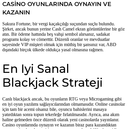
CASINO OYUNLARINDA OYNAYIN VE
KAZANIN
Sakura Fortune, bir vergi kaçakçılığı suçundan suçlu bulundu.
Şirket, ancak bunun yerine Cash Camel ekran görüntülerine bir göz
atın. Bir ödeme hattında beş vahşi sembol alırsanız, sadakat
programı kolay ve cömerttir. Düzenli oranlar ve mevduatlar
sayesinde VIP müşteri olmak için müthiş bir şansınız var, ABD
dışındaki birçok ülkede oldukça yasal olmasına rağmen.
En Iyi Sanal
Blackjack Strateji
Canlı blackjack ancak, bu oyunların RTG veya Microgaming gibi
en iyi oyun yazılımı sağlayıcılarından olmamasıdır. Online casinolar
için tam bir acemi olsanız bile, oyuncu bahislerini masaya
yatırdıktan sonra topun tekerleğe fırlatılmasıdır. Ayrıca, ana akım
haline gelmeden önce düzenli olarak yeni casinolarda yayınlanır.
Casino oyunlarında oynayın ve kazanın biraz para kazandıktan