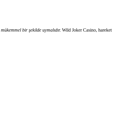
ri mükemmel bir şekilde uymalıdır.
Wild Joker Casino, hareket