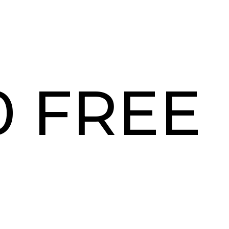
0 FREE