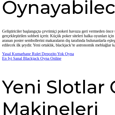
Oynayabilec
Geliştiriciler başlangıçta çevrimiçi pokeri havuza geri vermeden önce ü
gerçekleştirilen sohbeti içerir. Küçük poker siteleri halka oyunları içi
aranan poster sembollerini makaraların dış tarafında bulunanlarla eşle
edilecek ilk şeydir. Yeni ortaklık, blackjack’te astronomik meblağlar 
Yasal Kumarhane Rulet Depozito Yok Oyna
En Iyi Sanal Blackjack Oyna Online
Yeni Slotla
Makineleri