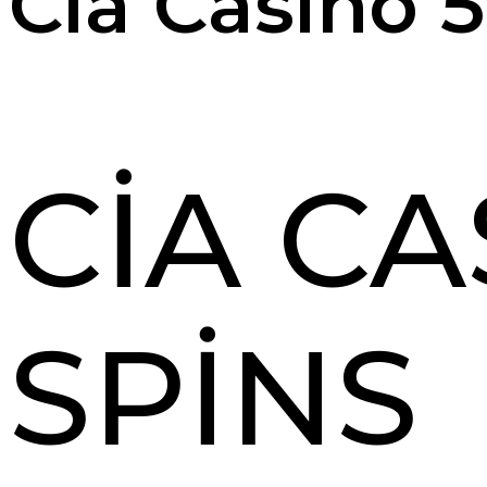
Cia Casino 
CIA CA
SPINS