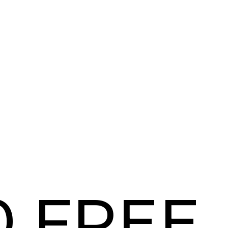
0 FREE