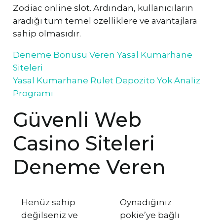
Zodiac online slot. Ardından, kullanıcıların
aradığı tüm temel özelliklere ve avantajlara
sahip olmasıdır.
Deneme Bonusu Veren Yasal Kumarhane
Siteleri
Yasal Kumarhane Rulet Depozito Yok Analiz
Programı
Güvenli Web
Casino Siteleri
Deneme Veren
Henüz sahip
Oynadığınız
değilseniz ve
pokie’ye bağlı