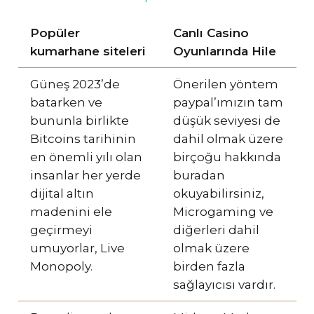
Popüler
Canlı Casino
kumarhane siteleri
Oyunlarında Hile
Güneş 2023’de
Önerilen yöntem
batarken ve
paypal’ımızın tam
bununla birlikte
düşük seviyesi de
Bitcoins tarihinin
dahil olmak üzere
en önemli yılı olan
birçoğu hakkında
insanlar her yerde
buradan
dijital altın
okuyabilirsiniz,
madenini ele
Microgaming ve
geçirmeyi
diğerleri dahil
umuyorlar, Live
olmak üzere
Monopoly.
birden fazla
sağlayıcısı vardır.