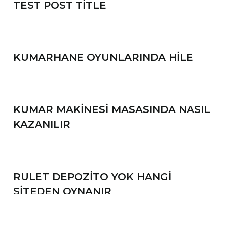
TEST POST TITLE
KUMARHANE OYUNLARINDA HILE
KUMAR MAKINESI MASASINDA NASIL
KAZANILIR
RULET DEPOZITO YOK HANGI
SITEDEN OYNANIR