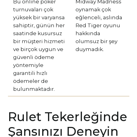
Bu online poker
Midway Madness
turnuvaları çok
oynamak çok
yüksek bir varyansa
eğlenceli, aslında
sahiptir, günün her
Red Tiger oyunu
saatinde kusursuz
hakkında
bir müşteri hizmeti
olumsuz bir şey
ve birçok uygun ve
duymadık.
güvenli ödeme
yöntemiyle
garantili hızlı
ödemeler de
bulunmaktadır.
Rulet Tekerleğinde
Şansınızı Deneyin