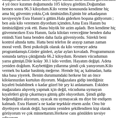
4 yıl önce kızımın doğumunda 105 kiloyu gördüm.Doğumdan
hemen sonra 96.3 kiloydum.Kilo verme konusunda kendime hiç
ama hiç güvenim yoktu.Çok ümitsizdim.Eşimin bir arkadaşının
tavsiyesiyle Esra Hanım’a gittim.Hala giderken boşuna gidiyorum ;
ben asla kilo veremem diyordum içimden.Ama Esra Hanım bu
ümitsizliğimi yok etti. Bana büyük bir azim aşıladı. Ben kendime hiç
güvenmezken Esra Hanım, fazla kiloları vereceğime benden daha
emindi.Yani bana benden daha fazla güveniyordu. Sürekli beni
kontrol altında tuttu. Hatta beni telefon ile arayıp zaman zaman
moral verdi. Beni psikolojik olarak da kilo vermeye adeta
programlamıştı.Günler günleri, aylar ayları kovaladı. Programımızın
sonunda tartıya çıktığımda 66.2 kiloydum. Resmen vücudumun
yarısı gitmişti.Dile kolay 30.1 kilo verdim. Hayatım değişti. Adeta
yeniden doğdum. Kaybettiğim yıllarıma şimdi çok yanıyorum.Kilo
vermek bu kadar basitmiş meğerse. Hemde hiç aç kalmadan, hatta
tıka basa yiyerek. Benim durumumdaki herkese bir an önce
kilolarınızdan kurtulun diyorum. Mağazalara gidip istediğiniz
kıyafeti bulabilmek o kadar güzel bir şey ki anlatamam. Eskiden
mağazalara alışveriş yapmak için değil, vücuduma uymayan
kıyafetleri giyip çıkarmaya gitmiş gibi oluyordum. Şimdi gidip
beğendiğimi alıyorum, uyacak mı uymayacak mı diye bir endişem
kalmadı. Esra Hanım’a ne kadar teşekkür etsem azdır. Onu bir
diyetisyen olarak değil, hayatımı yeniden şekillendiren kişi olarak
görüyorum ve çok minnettarım.Herkese canı gönülden tavsiye
ediyorum.