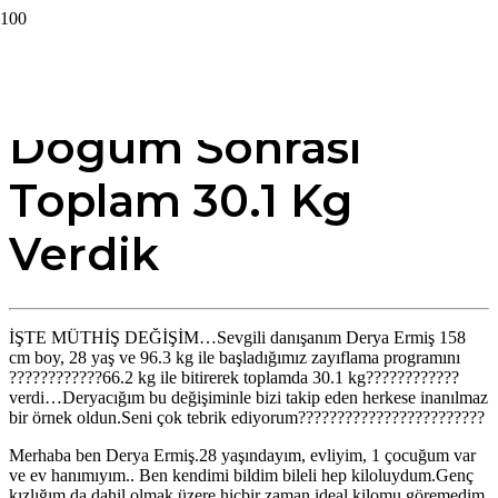
Doğum Sonrası
Toplam 30.1 Kg
Verdik
İŞTE MÜTHİŞ DEĞİŞİM…Sevgili danışanım Derya Ermiş 158
cm boy, 28 yaş ve 96.3 kg ile başladığımız zayıflama programını
????????????66.2 kg ile bitirerek toplamda 30.1 kg????????????
verdi…Deryacığım bu değişiminle bizi takip eden herkese inanılmaz
bir örnek oldun.Seni çok tebrik ediyorum????????????????????????
Merhaba ben Derya Ermiş.28 yaşındayım, evliyim, 1 çocuğum var
ve ev hanımıyım.. Ben kendimi bildim bileli hep kiloluydum.Genç
kızlığım da dahil olmak üzere hiçbir zaman ideal kilomu göremedim.