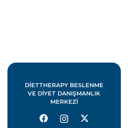
DIETTHERAPY BESLENME
VE DIYET DANIŞMANLIK
MERKEZI