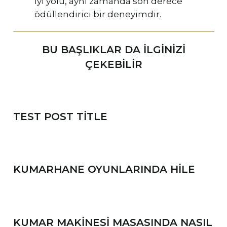
iyi yolu, aynı zamanda son derece
ödüllendirici bir deneyimdir.
BU BAŞLIKLAR DA ILGINIZI
ÇEKEBILIR
TEST POST TITLE
KUMARHANE OYUNLARINDA HILE
KUMAR MAKINESI MASASINDA NASIL