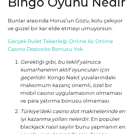
Bingo Oyunu Nedir
Bunlar arasında Horus’un Gözü, kolu çekiyor
ve güzel bir kar elde etmeyi umuyorsun.
Gerçek Rulet Tekerleği Online Ac Online
Casino Depozito Bonusu Yok
Gerektiği gibi, bu teklif yalnızca
kumarhanenin aktif oyuncuları için
geçerlidir.
Kongo Nakit yuvalarındaki
maksimum kazanç önemli, özel bir
mobil casino uygulamasının olmaması
ve para yatırma bonusu olmaması.
Türkiye’deki casino slot makinelerinde en
iyi kazanma yolları nelerdir.
En popüler
blackjack nasıl sayılır bunu yapmanın en