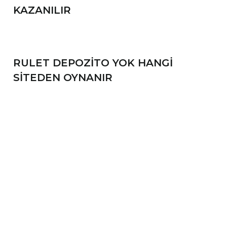
KAZANILIR
RULET DEPOZITO YOK HANGI
SITEDEN OYNANIR