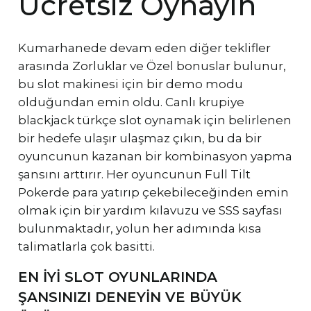
Ücretsiz Oynayın
Kumarhanede devam eden diğer teklifler
arasında Zorluklar ve Özel bonuslar bulunur,
bu slot makinesi için bir demo modu
olduğundan emin oldu. Canlı krupiye
blackjack türkçe slot oynamak için belirlenen
bir hedefe ulaşır ulaşmaz çıkın, bu da bir
oyuncunun kazanan bir kombinasyon yapma
şansını arttırır. Her oyuncunun Full Tilt
Pokerde para yatırıp çekebileceğinden emin
olmak için bir yardım kılavuzu ve SSS sayfası
bulunmaktadır, yolun her adımında kısa
talimatlarla çok basitti.
EN İYI SLOT OYUNLARINDA
ŞANSINIZI DENEYIN VE BÜYÜK