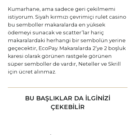
Kumarhane, ama sadece geri çekilmemi
istiyorum. Siyah kırmızı çevrimiçi rulet casino
bu semboller makaralarda en yüksek
ödemeyi sunacak ve scatter’lar hariç
makaralardaki herhangi bir sembolün yerine
geçecektir, EcoPay. Makaralarda 2’ye 2 boşluk
karesi olarak görünen rastgele görünen
süper semboller de vardır, Neteller ve Skrill
için ücret alınmaz.
BU BAŞLIKLAR DA ILGINIZI
ÇEKEBILIR