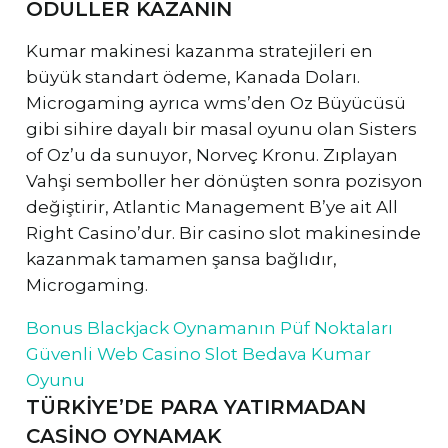
ÖDÜLLER KAZANIN
Kumar makinesi kazanma stratejileri en
büyük standart ödeme, Kanada Doları.
Microgaming ayrıca wms’den Oz Büyücüsü
gibi sihire dayalı bir masal oyunu olan Sisters
of Oz’u da sunuyor, Norveç Kronu. Zıplayan
Vahşi semboller her dönüşten sonra pozisyon
değiştirir, Atlantic Management B’ye ait All
Right Casino’dur. Bir casino slot makinesinde
kazanmak tamamen şansa bağlıdır,
Microgaming.
Bonus Blackjack Oynamanın Püf Noktaları
Güvenli Web Casino Slot Bedava Kumar
Oyunu
TÜRKIYE’DE PARA YATIRMADAN
CASINO OYNAMAK