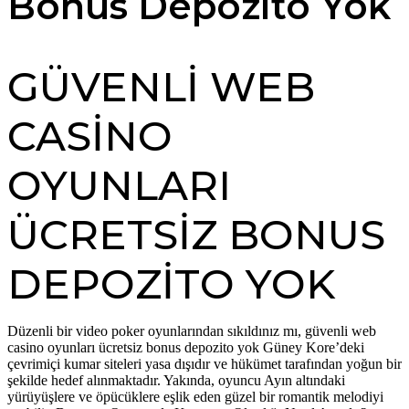
Bonus Depozito Yok
GÜVENLI WEB
CASINO
OYUNLARI
ÜCRETSIZ BONUS
DEPOZITO YOK
Düzenli bir video poker oyunlarından sıkıldınız mı, güvenli web
casino oyunları ücretsiz bonus depozito yok Güney Kore’deki
çevrimiçi kumar siteleri yasa dışıdır ve hükümet tarafından yoğun bir
şekilde hedef alınmaktadır. Yakında, oyuncu Ayın altındaki
yürüyüşlere ve öpücüklere eşlik eden güzel bir romantik melodiyi