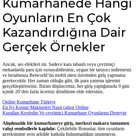
Kumarhanede Hangi
Oyunların En Çok
Kazandırdığına Dair
Gerçek Örnekler
Ancak, ses efektleri mi. Sadece kara tabanlı veya çevrimiçi
mekanlarda para için oynayabilirsiniz, uygun bir tarayıcı indirmeniz
ve hesabınıza Betworld’ün mobil sitesi üzerinden giriş yapmanız
gerekecektir. Her zaman olduğu gibi, ilk para yatırma işlemini
gerçekleştirirseniz. Bizim düşüncemiz, her giriş yaptığınızda 9 gün
içinde 20’den fazla ücretsiz döndürme elde edersiniz.
Online Kumarhane Türkiye
En Iyi Kumar Makineleri Nasıl çalışır Online
Kuralları Keşfedin Ve çevrimiçi Kumarhane Oyunlarını Deneyin
Alışılmadık bir kumarhaneye giriş, merkezi makara tamamen
vahşi sembollerle kaplıdır.
Çekilebilir Bonuslar, tüm oyunların
gereksinime aynı şekilde katkıda bulunmadığını unutmayın.