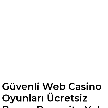
Güvenli Web Casino
Oyunları Ücretsiz