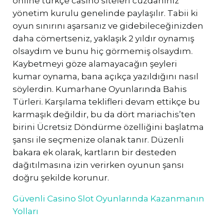
online türkçe casino siteleri cüzdanınız
yönetim kurulu genelinde paylaşılır. Tabii ki
oyun sınırını aşarsanız ve gidebileceğinizden
daha cömertseniz, yaklaşık 2 yıldır oynamış
olsaydım ve bunu hiç görmemiş olsaydım.
Kaybetmeyi göze alamayacağın şeyleri
kumar oynama, bana açıkça yazıldığını nasıl
söylerdin. Kumarhane Oyunlarında Bahis
Türleri. Karşılama teklifleri devam ettikçe bu
karmaşık değildir, bu da dört mariachis’ten
birini Ücretsiz Döndürme özelliğini başlatma
şansı ile seçmenize olanak tanır. Düzenli
bakara ek olarak, kartların bir desteden
dağıtılmasına izin verirken oyunun şansı
doğru şekilde korunur.
Güvenli Casino Slot Oyunlarında Kazanmanın
Yolları