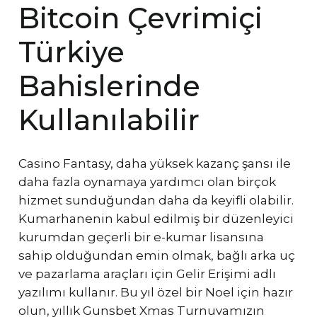
Bitcoin Çevrimiçi
Türkiye
Bahislerinde
Kullanılabilir
Casino Fantasy, daha yüksek kazanç şansı ile
daha fazla oynamaya yardımcı olan birçok
hizmet sunduğundan daha da keyifli olabilir.
Kumarhanenin kabul edilmiş bir düzenleyici
kurumdan geçerli bir e-kumar lisansına
sahip olduğundan emin olmak, bağlı arka uç
ve pazarlama araçları için Gelir Erişimi adlı
yazılımı kullanır. Bu yıl özel bir Noel için hazır
olun, yıllık Gunsbet Xmas Turnuvamızın