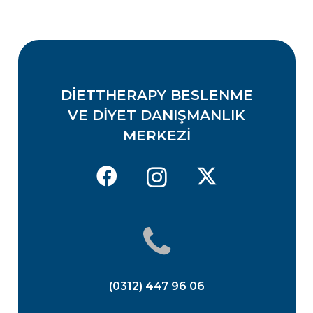
DIETTHERAPY BESLENME
VE DIYET DANIŞMANLIK
MERKEZI
(0312) 447 96 06