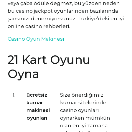
veya çaba ödüle değmez, bu yüzden neden
bu casino jackpot oyunlarından bazılarında
şansınızı denemiyorsunuz. Türkiye’deki en iyi
online casino rehberleri.
Casino Oyun Makinesi
21 Kart Oyunu
Oyna
1.
ücretsiz
Size önerdiğimiz
kumar
kumar sitelerinde
makinesi
casino oyunları
oyunları
oynarken mümkün
olan en iyi zamana