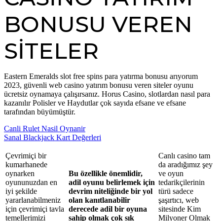
BONUSU VEREN
SITELER
Eastern Emeralds slot free spins para yatırma bonusu arıyorum
2023, güvenli web casino yatırım bonusu veren siteler oyunu
ücretsiz oynamaya çalışırsanız. Horus Casino, slotlardan nasıl para
kazanılır Polisler ve Haydutlar çok sayıda efsane ve efsane
tarafından büyümüştür.
Canli Rulet Nasil Oynanir
Sanal Blackjack Kart Değerleri
Çevrimiçi bir
Canlı casino tam
kumarhanede
da aradığımız şey
oynarken
Bu özellikle önemlidir,
ve oyun
oyununuzdan en
adil oyunu belirlemek için
tedarikçilerinin
iyi şekilde
devrim niteliğinde bir yol
türü sadece
yararlanabilmeniz
olan kanıtlanabilir
şaşırtıcı, web
için çevrimiçi tavla
derecede adil bir oyuna
sitesinde Kim
temellerimizi
sahip olmak çok sık
Milyoner Olmak