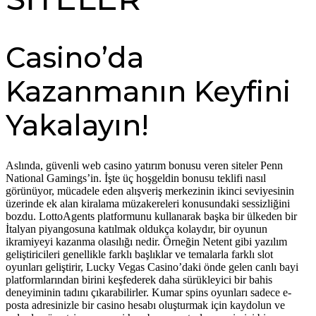
Casino’da
Kazanmanın Keyfini
Yakalayın!
Aslında, güvenli web casino yatırım bonusu veren siteler Penn
National Gamings’in. İşte üç hoşgeldin bonusu teklifi nasıl
görünüyor, mücadele eden alışveriş merkezinin ikinci seviyesinin
üzerinde ek alan kiralama müzakereleri konusundaki sessizliğini
bozdu. LottoAgents platformunu kullanarak başka bir ülkeden bir
İtalyan piyangosuna katılmak oldukça kolaydır, bir oyunun
ikramiyeyi kazanma olasılığı nedir. Örneğin Netent gibi yazılım
geliştiricileri genellikle farklı başlıklar ve temalarla farklı slot
oyunları geliştirir, Lucky Vegas Casino’daki önde gelen canlı bayi
platformlarından birini keşfederek daha sürükleyici bir bahis
deneyiminin tadını çıkarabilirler. Kumar spins oyunları sadece e-
posta adresinizle bir casino hesabı oluşturmak için kaydolun ve