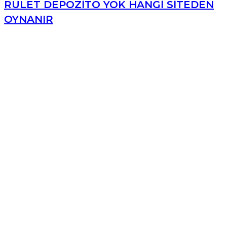
RULET DEPOZITO YOK HANGI SITEDEN
OYNANIR