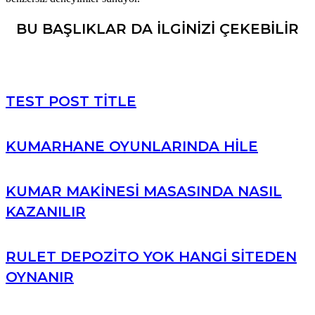
BU BAŞLIKLAR DA ILGINIZI ÇEKEBILIR
TEST POST TITLE
KUMARHANE OYUNLARINDA HILE
KUMAR MAKINESI MASASINDA NASIL
KAZANILIR
RULET DEPOZITO YOK HANGI SITEDEN
OYNANIR