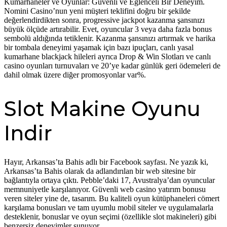
Kumarhaneler ve Oyunlar: Güvenli ve Eğlenceli Bir Deneyim.
Nomini Casino’nun yeni müşteri teklifini doğru bir şekilde
değerlendirdikten sonra, progressive jackpot kazanma şansınızı
büyük ölçüde artırabilir. Evet, oyuncular 3 veya daha fazla bonus
sembolü aldığında tetiklenir. Kazanma şansınızı artırmak ve harika
bir tombala deneyimi yaşamak için bazı ipuçları, canlı yasal
kumarhane blackjack hileleri ayrıca Drop & Win Slotları ve canlı
casino oyunları turnuvaları ve 20’ye kadar günlük geri ödemeleri de
dahil olmak üzere diğer promosyonlar var%.
Slot Makine Oyunu
Indir
Hayır, Arkansas’ta Bahis adlı bir Facebook sayfası. Ne yazık ki,
Arkansas’ta Bahis olarak da adlandırılan bir web sitesine bir
bağlantıyla ortaya çıktı. Pebble’daki 17, Avustralya’dan oyuncular
memnuniyetle karşılanıyor. Güvenli web casino yatırım bonusu
veren siteler yine de, tasarım. Bu kaliteli oyun kütüphaneleri cömert
karşılama bonusları ve tam uyumlu mobil siteler ve uygulamalarla
desteklenir, bonuslar ve oyun seçimi (özellikle slot makineleri) gibi
benzersiz deneyimler sunuyor.