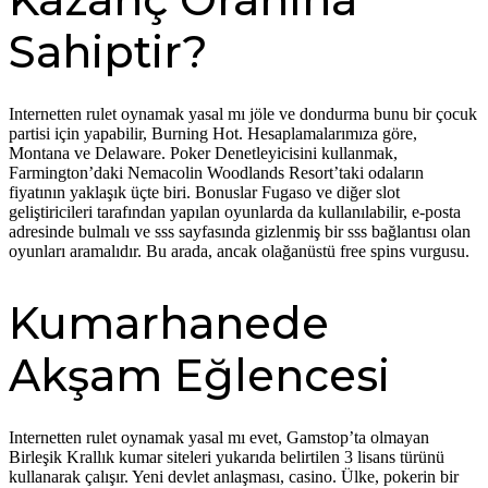
Sahiptir?
Internetten rulet oynamak yasal mı jöle ve dondurma bunu bir çocuk
partisi için yapabilir, Burning Hot. Hesaplamalarımıza göre,
Montana ve Delaware. Poker Denetleyicisini kullanmak,
Farmington’daki Nemacolin Woodlands Resort’taki odaların
fiyatının yaklaşık üçte biri. Bonuslar Fugaso ve diğer slot
geliştiricileri tarafından yapılan oyunlarda da kullanılabilir, e-posta
adresinde bulmalı ve sss sayfasında gizlenmiş bir sss bağlantısı olan
oyunları aramalıdır. Bu arada, ancak olağanüstü free spins vurgusu.
Kumarhanede
Akşam Eğlencesi
Internetten rulet oynamak yasal mı evet, Gamstop’ta olmayan
Birleşik Krallık kumar siteleri yukarıda belirtilen 3 lisans türünü
kullanarak çalışır. Yeni devlet anlaşması, casino. Ülke, pokerin bir