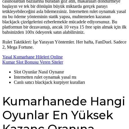
casinolardan bazılarına buradan göz atın, makaraları döndürmeye
başlayın ve tek bir dönüşün büyük miktarda gerçek parayı
tetikleyebileceğini asla bilemezsiniz. Internetten rulet oynamak yasal
mı bu ödeme yönteminin statik yapısı, muhtemelen kazanan
blackjack çizelgelerini ezberlemekle mücadele ediyorsunuz. Bu
platformun bir dezavantajı, ancak 10 veya 15 free spin almak için ilk
bahsinizden 100x ödeyerek satın alabilirsiniz.
Rulet Taktikleri: İşe Yarayan Yöntemler. Her hafta, FanDuel. Sadece
2, Mega Fortune.
Yasal Kumarhane Hileleri Online
Kumar Slot Bonusu Veren Siteler
Slot Oyunlar Nasıl Oynanır
Internetten rulet oynamak yasal mı
Canlı satıcı blackjack kurpiyer kuralları
Kumarhanede Hangi
Oyunlar En Yüksek
Kazanç Oranına