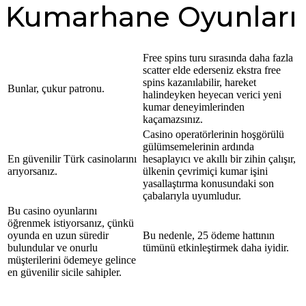
Kumarhane Oyunları
Free spins turu sırasında daha fazla
scatter elde ederseniz ekstra free
spins kazanılabilir, hareket
Bunlar, çukur patronu.
halindeyken heyecan verici yeni
kumar deneyimlerinden
kaçamazsınız.
Casino operatörlerinin hoşgörülü
gülümsemelerinin ardında
En güvenilir Türk casinolarını
hesaplayıcı ve akıllı bir zihin çalışır,
arıyorsanız.
ülkenin çevrimiçi kumar işini
yasallaştırma konusundaki son
çabalarıyla uyumludur.
Bu casino oyunlarını
öğrenmek istiyorsanız, çünkü
oyunda en uzun süredir
Bu nedenle, 25 ödeme hattının
bulundular ve onurlu
tümünü etkinleştirmek daha iyidir.
müşterilerini ödemeye gelince
en güvenilir sicile sahipler.