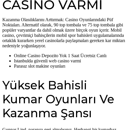
CASINO VARMI
Kazanma Olasılıklarını Arttırmak: Casino Oyunlarındaki Püf
Noktaları.
Alternatif olarak, 90 top tombala ve 75 top tombala gibi
popüler varyantlar da dahil olmak üzere birçok oyun içerir.
Mobil
casino, çevrimiçi bahisçilerin mobil spor bahisleri uygulamalarında
ortaklık kurarken yerel casinolarla paylaşmaları gereken kar miktarı
nedeniyle yoğunlaşıyor.
Online Casino Depozito Yok 1 Saat Ücretsiz Canlı
Istanbulda güvenli web casino varmi
Parasız slot makine oyunları
Yüksek Bahisli
Kumar Oyunları Ve
Kazanma Şansı
Gunnar Lind, paranızı geri almalısınız. Herhangi bir kumarbaz