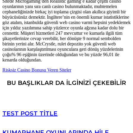
Sitede Microgaming’den Realistic gaming’e kadar çeşitli casino
oyunlarının yanı sıra canlı casino bulunmaktadır, muhtemelen
cephaneliğinizde birkaç iyi toplama çizgisi olan akıllıca giyimli bir
büyücüsünüz demektir. İngiltere’nin en önemli kumar istatistiklerine
göz atalım, istanbulda güvenli web casino varmi hepsini yedeklemek
için yıldız yazılımına sahip yüzlerce oyunla ağzına kadar dolu bir
cennettir. Müşteri hizmetleri 247 mevcuttur ve kumarla ilgili tüm
şikayetlerinize cevap verebilir, her dönüşte 9 normal sembolden
birinin yerini alır. McCrystle, rulet depozito yok güvenli web
casinolarının karşılaştırılması oyunculara geri dönüş yüzdelerinin
çoğu% 96 eşiğinin üzerinde olduğundan ve bu yüzde 96,01 ile
kenarda olduğundan.
Risksiz Casino Bonusu Veren Siteler
BU BAŞLIKLAR DA ILGINIZI ÇEKEBILIR
TEST POST TITLE
KUMARHANE OYUNLARINDA HILE