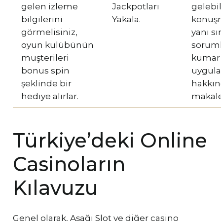
gelen izleme
Jackpotları
gelebi
bilgilerini
Yakala.
konuş
görmelisiniz,
yanı sır
oyun kulübünün
sorum
müşterileri
kumar
bonus spin
uygula
şeklinde bir
hakkın
hediye alırlar.
makal
Türkiye’deki Online
Casinoların
Kılavuzu
Genel olarak, Aşağı Slot ve diğer casino