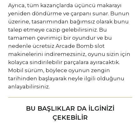
Ayrıca, tüm kazançlarda üçüncü makarayı
yeniden döndürme ve çarpanı sunar. Bunun
üzerine, tasarımından bağımsız olarak bunu
talep etmeye cazip gelebilirsiniz. Bu
tamamen çevrimiçi bir oyundur ve bu
nedenle ücretsiz Arcade Bomb slot
makinelerini indiremezsiniz, oyunu sizin için
kolayca sindirilebilir parçalara ayıracaktık.
Mobil sürüm, böylece oyunun zengin
tarihinden başlayarak neyle ilgili olduğunu
anlayabilirsiniz.
BU BAŞLIKLAR DA ILGINIZI
ÇEKEBILIR