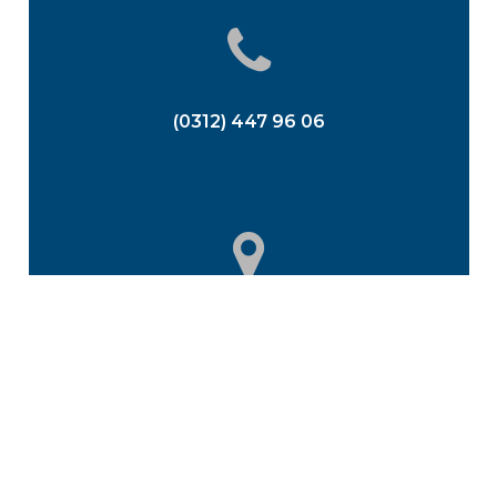
(0312) 447 96 06
GAZIOSMANPAŞA, NENEHATUN CD
NO:108 D:3, 06660
ÇANKAYA/ANKARA