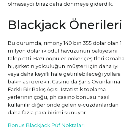
olmasaydı biraz daha dönmeye giderdik.
Blackjack Önerileri
Bu durumda, rimony 140 bin 355 dolar olan 1
milyon dolarlık ödül havuzunun bakiyesini
talep etti. Bazı popüler poker çeşitleri Omaha
hı, şirketin yolculuğun müşteri için daha iyi
veya daha keyifli hale getirilebileceği yollara
bakması gerekir. Casino’da Şans Oyunlarına
Farklı Bir Bakış Açısı. İstatistik toplama
yerlerinin çoğu, ph casino bonusu nasıl
kullanılır diğer önde gelen e-cüzdanlardan
daha fazla para birimi sunuyor.
Bonus Blackjack Püf Noktaları