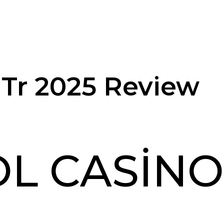
 Tr 2025 Review
 CASINO 