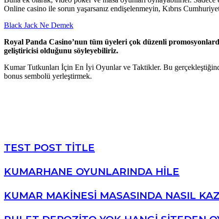
Online casino ile sorun yaşarsanız endişelenmeyin, Kıbrıs Cumhuriyeti
Black Jack Ne Demek
Royal Panda Casino’nun tüm üyeleri çok düzenli promosyonlardan 
geliştiricisi olduğunu söyleyebiliriz.
Kumar Tutkunları İçin En İyi Oyunlar ve Taktikler. Bu gerçekleştiğind
bonus sembolü yerleştirmek.
TEST POST TITLE
KUMARHANE OYUNLARINDA HILE
KUMAR MAKINESI MASASINDA NASIL KAZ