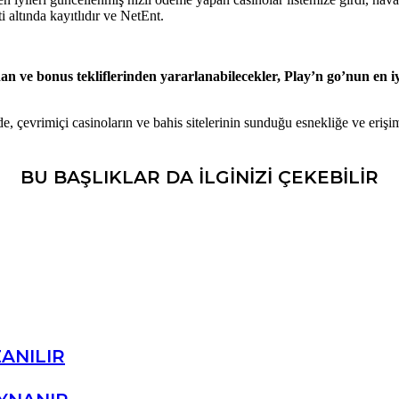
 altında kayıtlıdır ve NetEnt.
ve bonus tekliflerinden yararlanabilecekler, Play’n go’nun en iyi 
e, çevrimiçi casinoların ve bahis sitelerinin sunduğu esnekliğe ve eri
BU BAŞLIKLAR DA ILGINIZI ÇEKEBILIR
ANILIR