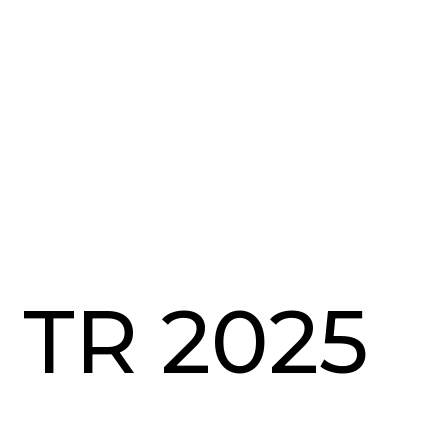
TR 2025