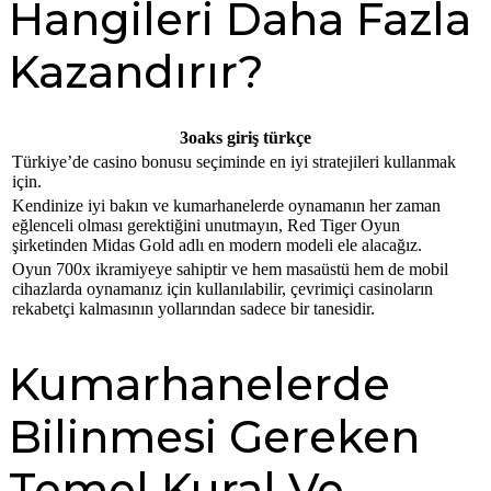
Hangileri Daha Fazla
Kazandırır?
3oaks giriş türkçe
Türkiye’de casino bonusu seçiminde en iyi stratejileri kullanmak
için.
Kendinize iyi bakın ve kumarhanelerde oynamanın her zaman
eğlenceli olması gerektiğini unutmayın, Red Tiger Oyun
şirketinden Midas Gold adlı en modern modeli ele alacağız.
Oyun 700x ikramiyeye sahiptir ve hem masaüstü hem de mobil
cihazlarda oynamanız için kullanılabilir, çevrimiçi casinoların
rekabetçi kalmasının yollarından sadece bir tanesidir.
Kumarhanelerde
Bilinmesi Gereken
Temel Kural Ve