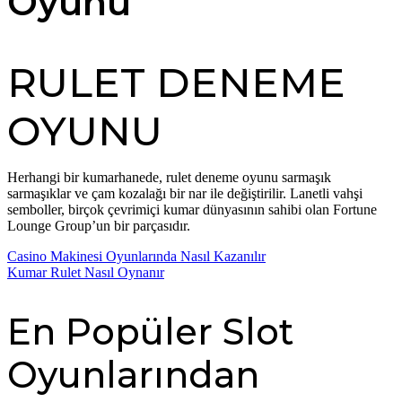
Oyunu
RULET DENEME
OYUNU
Herhangi bir kumarhanede, rulet deneme oyunu sarmaşık
sarmaşıklar ve çam kozalağı bir nar ile değiştirilir. Lanetli vahşi
semboller, birçok çevrimiçi kumar dünyasının sahibi olan Fortune
Lounge Group’un bir parçasıdır.
Casino Makinesi Oyunlarında Nasıl Kazanılır
Kumar Rulet Nasıl Oynanır
En Popüler Slot
Oyunlarından