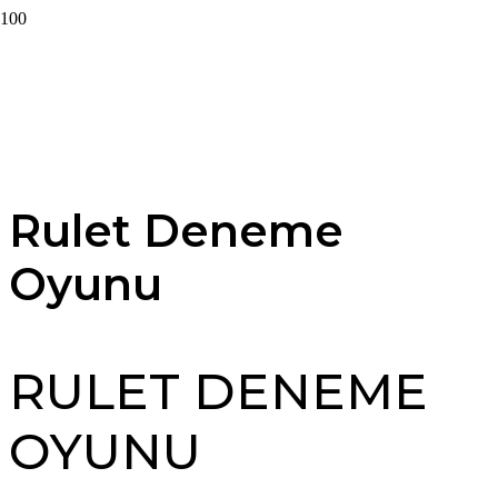
Rulet Deneme
Oyunu
RULET DENEME
OYUNU