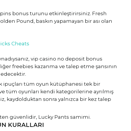
spins bonus turunu etkinleştirirsiniz. Fresh
golden Pound, baskın yapamayan bir ası olan
ricks Cheats
ynadıysanız, vip casino no deposit bonus
 diğer freebies kazanma ve talep etme şansının
edecektir.
k ipuçları tüm oyun kütüphanesi tek bir
 ve tüm oyunları kendi kategorilerine ayrılmış
niz, kaydolduktan sonra yalnızca bir kez talep
eten güvenlidir, Lucky Pants samimi.
UN KURALLARI