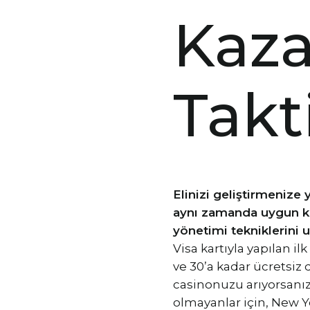
Kaz
Takt
Elinizi geliştirmenize 
aynı zamanda uygun ku
yönetimi tekniklerini 
Visa kartıyla yapılan i
ve 30’a kadar ücretsiz 
casinonuzu arıyorsanız,
olmayanlar için, New Y