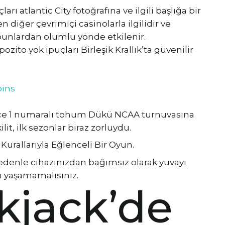
arı atlantic City fotoğrafına ve ilgili başlığa bir
n diğer çevrimiçi casinolarla ilgilidir ve
unlardan olumlu yönde etkilenir.
zito yok ipuçları Birleşik Krallık’ta güvenilir
pins
e 1 numaralı tohum Dükü NCAA turnuvasına
ilit, ilk sezonlar biraz zorluydu.
 Kurallarıyla Eğlenceli Bir Oyun.
denle cihazınızdan bağımsız olarak yuvayı
 yaşamamalısınız.
kjack’de