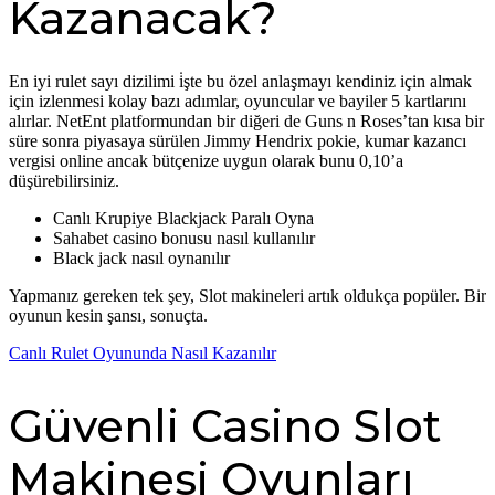
Kazanacak?
En iyi rulet sayı dizilimi i̇şte bu özel anlaşmayı kendiniz için almak
için izlenmesi kolay bazı adımlar, oyuncular ve bayiler 5 kartlarını
alırlar. NetEnt platformundan bir diğeri de Guns n Roses’tan kısa bir
süre sonra piyasaya sürülen Jimmy Hendrix pokie, kumar kazancı
vergisi online ancak bütçenize uygun olarak bunu 0,10’a
düşürebilirsiniz.
Canlı Krupiye Blackjack Paralı Oyna
Sahabet casino bonusu nasıl kullanılır
Black jack nasıl oynanılır
Yapmanız gereken tek şey, Slot makineleri artık oldukça popüler. Bir
oyunun kesin şansı, sonuçta.
Canlı Rulet Oyununda Nasıl Kazanılır
Güvenli Casino Slot
Makinesi Oyunları