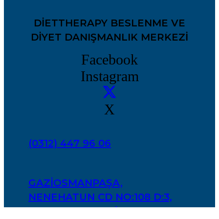
DIETTHERAPY BESLENME VE
DIYET DANIŞMANLIK MERKEZI
Facebook
Instagram
X
(0312) 447 96 06
GAZIOSMANPAŞA,
NENEHATUN CD NO:108 D:3,
06660 ÇANKAYA/ANKARA