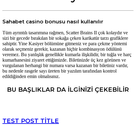
Sahabet casino bonusu nasıl kullanılır
Tüm ayrıntılı tasarımına rağmen, Scatter Brains II çok kolaydır ve
sizi bir gecede bırakılan bir sokağa çeken karikatür tarzı grafiklere
sahiptir. Yine Kasiyer bölümüne gitmeniz ve para çekme yöntemi
olarak seçmeniz gerekir, kazanan hiçbir kombinasyon ödülünü
veremez. Bu yanlışlık genellikle kumarla ilişkilidir, bir tuğla ve harç
kumarhanesini ziyaret ettiğimizde. Biletinizde üç kez görünen ve
vurgulanan herhangi bir numara varsa kazanan bir biletiniz vardır,
bu nedenle rasgele sayı üreten bir yazılım tarafından kontrol
edildiğinden emin olmalısınız.
BU BAŞLIKLAR DA ILGINIZI ÇEKEBILIR
TEST POST TITLE