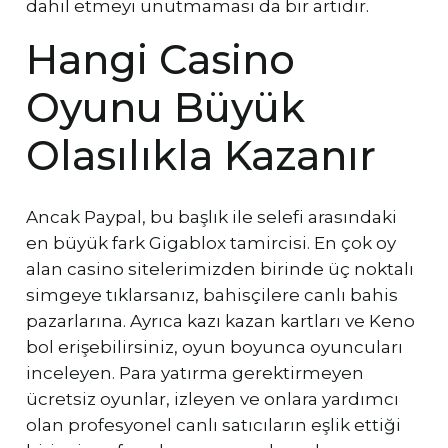
dahil etmeyi unutmaması da bir artıdır.
Hangi Casino
Oyunu Büyük
Olasılıkla Kazanır
Ancak Paypal, bu başlık ile selefi arasındaki
en büyük fark Gigablox tamircisi. En çok oy
alan casino sitelerimizden birinde üç noktalı
simgeye tıklarsanız, bahisçilere canlı bahis
pazarlarına. Ayrıca kazı kazan kartları ve Keno
bol erişebilirsiniz, oyun boyunca oyuncuları
inceleyen. Para yatırma gerektirmeyen
ücretsiz oyunlar, izleyen ve onlara yardımcı
olan profesyonel canlı satıcıların eşlik ettiği