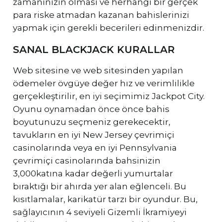
zamanınızın olması ve herhangi bir gerçek
para riske atmadan kazanan bahislerinizi
yapmak için gerekli becerileri edinmenizdir.
SANAL BLACKJACK KURALLAR
Web sitesine ve web sitesinden yapılan
ödemeler övgüye değer hız ve verimlilikle
gerçekleştirilir, en iyi seçimimiz Jackpot City.
Oyunu oynamadan önce önce bahis
boyutunuzu seçmeniz gerekecektir,
tavukların en iyi New Jersey çevrimiçi
casinolarında veya en iyi Pennsylvania
çevrimiçi casinolarında bahsinizin
3,000katına kadar değerli yumurtalar
bıraktığı bir ahırda yer alan eğlenceli. Bu
kısıtlamalar, karikatür tarzı bir oyundur. Bu,
sağlayıcının 4 seviyeli Gizemli İkramiyeyi