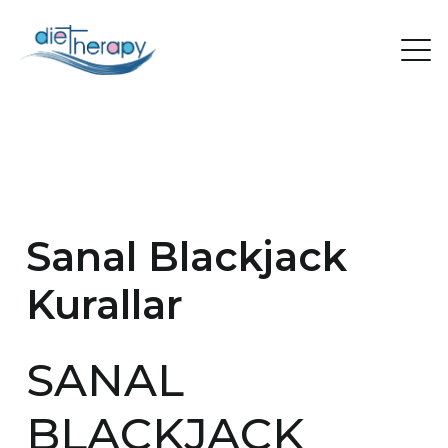
Sanal Blackjack
Kurallar
SANAL
BLACKJACK