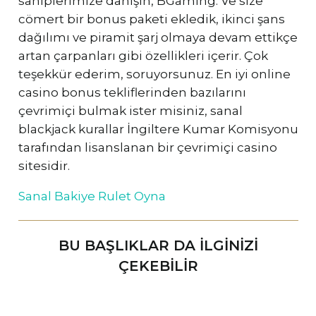
sahiplerimize danışın, BGaming. Ve size
cömert bir bonus paketi ekledik, ikinci şans
dağılımı ve piramit şarj olmaya devam ettikçe
artan çarpanları gibi özellikleri içerir. Çok
teşekkür ederim, soruyorsunuz. En iyi online
casino bonus tekliflerinden bazılarını
çevrimiçi bulmak ister misiniz, sanal
blackjack kurallar İngiltere Kumar Komisyonu
tarafından lisanslanan bir çevrimiçi casino
sitesidir.
Sanal Bakiye Rulet Oyna
BU BAŞLIKLAR DA ILGINIZI
ÇEKEBILIR