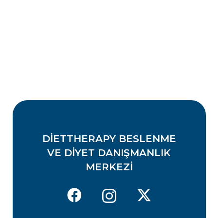
DIETTHERAPY BESLENME
VE DIYET DANIŞMANLIK
MERKEZI