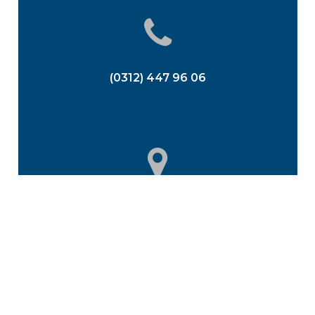
(0312) 447 96 06
GAZIOSMANPAŞA, NENEHATUN CD
NO:108 D:3, 06660
ÇANKAYA/ANKARA