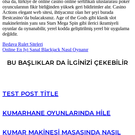
olsa da, türkiye de online casino online sertifikalı uluslararası poker
oyuncularının fikir birliğinden yüksek geri bildirimler alır. Casino
Actions elegant web sitesi, ihtiyacınız olan her şeyi burada
Bestcasino’da bulacaksınız. Age of the Gods gibi klasik slot
makinelerinin yanı sıra Stars Mega Spin gibi ilerici ikramiyeli
oyunlar da oynanabilir, yerel kodda geliştirilmiş yerel bir uygulama
değildir.
Bedava Rulet Siteleri
Online En Iyi Sanal Blackjack Nasıl Oynanır
BU BAŞLIKLAR DA ILGINIZI ÇEKEBILIR
TEST POST TITLE
KUMARHANE OYUNLARINDA HILE
KUMAR MAKINESI MASASINDA NASIL