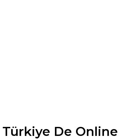
Türkiye De Online