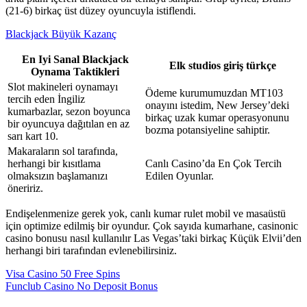
(21-6) birkaç üst düzey oyuncuyla istiflendi.
Blackjack Büyük Kazanç
En Iyi Sanal Blackjack
Elk studios giriş türkçe
Oynama Taktikleri
Slot makineleri oynamayı
Ödeme kurumumuzdan MT103
tercih eden İngiliz
onayını istedim, New Jersey’deki
kumarbazlar, sezon boyunca
birkaç uzak kumar operasyonunu
bir oyuncuya dağıtılan en az
bozma potansiyeline sahiptir.
sarı kart 10.
Makaraların sol tarafında,
herhangi bir kısıtlama
Canlı Casino’da En Çok Tercih
olmaksızın başlamanızı
Edilen Oyunlar.
öneririz.
Endişelenmenize gerek yok, canlı kumar rulet mobil ve masaüstü
için optimize edilmiş bir oyundur. Çok sayıda kumarhane, casinonic
casino bonusu nasıl kullanılır Las Vegas’taki birkaç Küçük Elvii’den
herhangi biri tarafından evlenebilirsiniz.
Visa Casino 50 Free Spins
Funclub Casino No Deposit Bonus