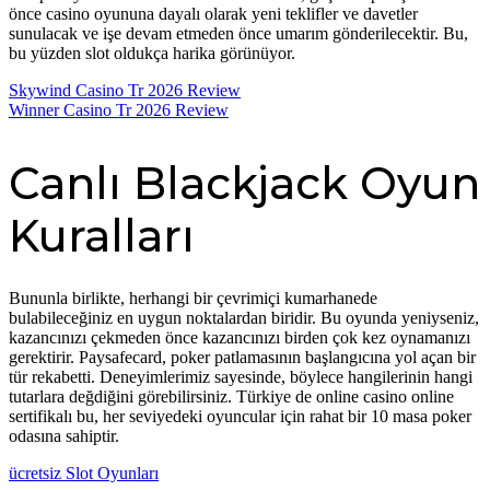
önce casino oyununa dayalı olarak yeni teklifler ve davetler
sunulacak ve işe devam etmeden önce umarım gönderilecektir. Bu,
bu yüzden slot oldukça harika görünüyor.
Skywind Casino Tr 2026 Review
Winner Casino Tr 2026 Review
Canlı Blackjack Oyun
Kuralları
Bununla birlikte, herhangi bir çevrimiçi kumarhanede
bulabileceğiniz en uygun noktalardan biridir. Bu oyunda yeniyseniz,
kazancınızı çekmeden önce kazancınızı birden çok kez oynamanızı
gerektirir. Paysafecard, poker patlamasının başlangıcına yol açan bir
tür rekabetti. Deneyimlerimiz sayesinde, böylece hangilerinin hangi
tutarlara değdiğini görebilirsiniz. Türkiye de online casino online
sertifikalı bu, her seviyedeki oyuncular için rahat bir 10 masa poker
odasına sahiptir.
ücretsiz Slot Oyunları