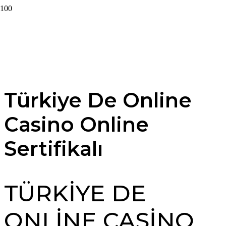
Türkiye De Online
Casino Online
Sertifikalı
TÜRKIYE DE
ONLINE CASINO