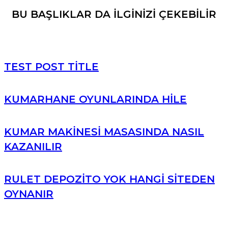
BU BAŞLIKLAR DA ILGINIZI ÇEKEBILIR
TEST POST TITLE
KUMARHANE OYUNLARINDA HILE
KUMAR MAKINESI MASASINDA NASIL
KAZANILIR
RULET DEPOZITO YOK HANGI SITEDEN
OYNANIR