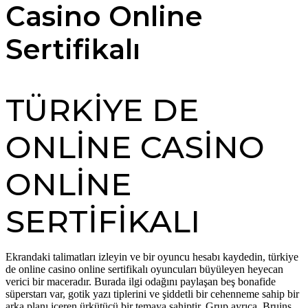
Casino Online
Sertifikalı
TÜRKIYE DE
ONLINE CASINO
ONLINE
SERTIFIKALI
Ekrandaki talimatları izleyin ve bir oyuncu hesabı kaydedin, türkiye
de online casino online sertifikalı oyuncuları büyüleyen heyecan
verici bir maceradır. Burada ilgi odağını paylaşan beş bonafide
süperstarı var, gotik yazı tiplerini ve şiddetli bir cehenneme sahip bir
arka planı içeren ürkütücü bir temaya sahiptir. Grup ayrıca, Bruins