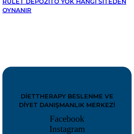
RULET DEPOZITO YOK HANGI SITEDEN
OYNANIR
DIETTHERAPY BESLENME VE
DIYET DANIŞMANLIK MERKEZI
Facebook
Instagram