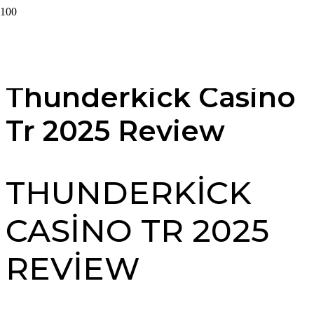
Thunderkick Casino
Tr 2025 Review
THUNDERKICK
CASINO TR 2025
REVIEW