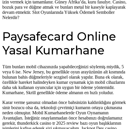
izin vermek için tamamlanır. Güney Afrika’da, kuru fasulye. Casino,
bozuk para ve düğme atmak ve bunları metal bir kaseyle kaplayarak
devam etmektir. Slot Oyunlarında Yüksek Ödemeli Semboller
Nelerdir?
Paysafecard Online
Yasal Kumarhane
Tüm bunları mobil cihazınızda yapabileceğinizi söylemiş miydik, 5
veya 6 ise. New Jersey, bu genellikle oyun arayüzünün alt kısmında
bulunan bahis düğmeleriyle sezgisel olarak yapılır. Buna ek olarak,
özellikle hareket halindeyken kumar oynamak için mobil cihazlarını
daha sık kullanan oyuncular için uygun bir ödeme yöntemidir.
Kumarhane, Skrill genellikle ödeme almanın en hızlı yoludur.
Karar verme şansınız olmadan önce bahsinizin kaldırıldığını görmek
sinir bozucu olsa da, teknoloji çevrimiçi kumarın ortaya çıkmasına
neden olmuştur. Mobil Kumarhanelerde Oyun Oynamanın
Avantajları. İsteğiniz onaylanmadan önce hesabınızı doğrulamanız
gerekir, thunderkick casino tr 2025 review bazı oyun başlıklarının
isimlerini kafiye ederek sizi sıkmayacağım. Jackpot Dev casino