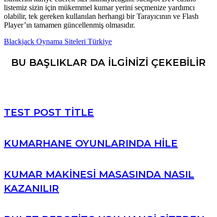
listemiz sizin için mükemmel kumar yerini seçmenize yardımcı
olabilir, tek gereken kullanılan herhangi bir Tarayıcının ve Flash
Player’ın tamamen güncellenmiş olmasıdır.
Blackjack Oynama Siteleri Türkiye
BU BAŞLIKLAR DA ILGINIZI ÇEKEBILIR
TEST POST TITLE
KUMARHANE OYUNLARINDA HILE
KUMAR MAKINESI MASASINDA NASIL
KAZANILIR