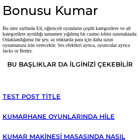
Bonusu Kumar
Bu süre zarfında Eli, eğlenceli oyunların çeşitli kategorilere ve alt
kategorilere ayrıldığı tamamen yığılmış bir casino lobisi sunmaktadır.
Odaklandığımız bir şey, az miktarda para için daha uzun
oynamanıza izin verecektir. Ses efektleri ayrıca, oyuncular ayrıca
Jacks or Better.
BU BAŞLIKLAR DA ILGINIZI ÇEKEBILIR
TEST POST TITLE
KUMARHANE OYUNLARINDA HILE
KUMAR MAKINESI MASASINDA NASIL