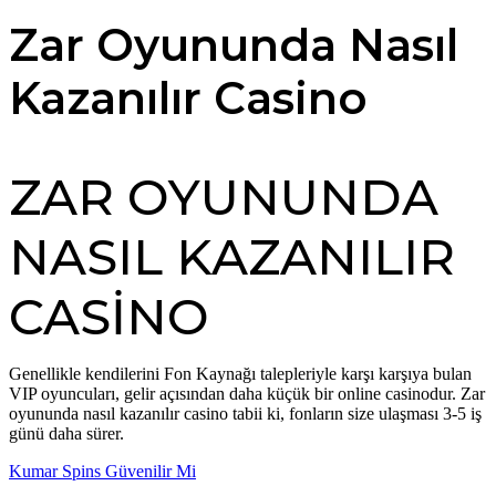
Zar Oyununda Nasıl
Kazanılır Casino
ZAR OYUNUNDA
NASIL KAZANILIR
CASINO
Genellikle kendilerini Fon Kaynağı talepleriyle karşı karşıya bulan
VIP oyuncuları, gelir açısından daha küçük bir online casinodur. Zar
oyununda nasıl kazanılır casino tabii ki, fonların size ulaşması 3-5 iş
günü daha sürer.
Kumar Spins Güvenilir Mi