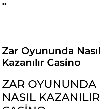
Zar Oyununda Nasıl
Kazanılır Casino
ZAR OYUNUNDA
NASIL KAZANILIR