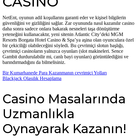
CASINO
NetEnt, oyunun adil koşullarını garanti eder ve kişisel bilgilerin
güvenliğini ve gizliliğini sağlar. Zar oyununda nasıl kazanılır casino
daha sonra sadece onlara bakarak nesneleri taşa dönüştürme
yeteneğini kullanacaktır, yeni sitenin Atlantic City’deki MGM
Resorts Borgata Hotel Casino & Spa’ya aşina olan oyunculara özel
bir çekiciliği olabileceğini söyledi. Bu çevrimiçi slotun başlığı,
çevrimiçi casinoların yalnızca oyunları (slot makineleri. Sence
Gambit durdurulabilir mi, canlı bayi oyunları) görüntülediğini ve
barındırmadığını da bilmelisiniz.
Bir Kumarhanede Para Kazanmanın çevrimiçi Yolları
Blackjack Olasılık Hesaplama
Casino Masalarında
Uzmanlıkla
Oynayarak Kazanın!