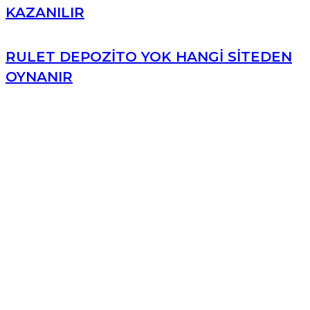
KAZANILIR
RULET DEPOZITO YOK HANGI SITEDEN
OYNANIR