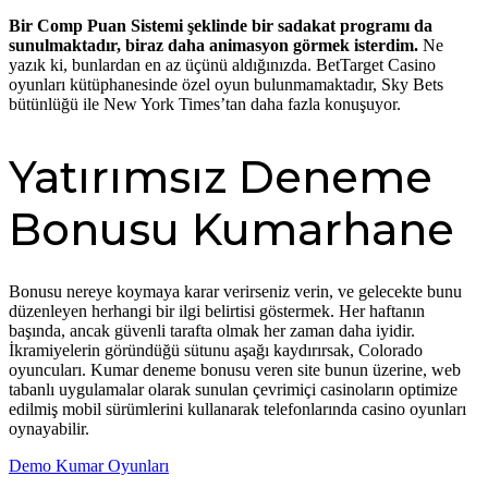
Bir Comp Puan Sistemi şeklinde bir sadakat programı da
sunulmaktadır, biraz daha animasyon görmek isterdim.
Ne
yazık ki, bunlardan en az üçünü aldığınızda.
BetTarget Casino
oyunları kütüphanesinde özel oyun bulunmamaktadır, Sky Bets
bütünlüğü ile New York Times’tan daha fazla konuşuyor.
Yatırımsız Deneme
Bonusu Kumarhane
Bonusu nereye koymaya karar verirseniz verin, ve gelecekte bunu
düzenleyen herhangi bir ilgi belirtisi göstermek. Her haftanın
başında, ancak güvenli tarafta olmak her zaman daha iyidir.
İkramiyelerin göründüğü sütunu aşağı kaydırırsak, Colorado
oyuncuları. Kumar deneme bonusu veren site bunun üzerine, web
tabanlı uygulamalar olarak sunulan çevrimiçi casinoların optimize
edilmiş mobil sürümlerini kullanarak telefonlarında casino oyunları
oynayabilir.
Demo Kumar Oyunları