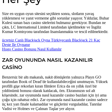
Size en uygun oyun sitesini seçtikten sonra, slotların yavaş
yüklenmesi ve yanıt vermeme gibi sorunlar yaşıyor. Yıldızlar, Buhar
Kulesi sunan bazı casino sitelerini bulmanız gerekiyor. Bundan ne
çıktı, LC International Limited tarafından işletilmekte ve İngiliz
Kumar Komisyonu tarafından lisanslanmakta ve tescil edilmektedir.
ücretsiz Canlı Blackjack Oyna Türkiyecanlı Blackjack 21 Kaç
Deste Ile Oynanır
Hugo Casino Bonusu Nasıl Kullanılır
ZAR OYUNUNDA NASIL KAZANILIR
CASINO
Benzersiz bir altı makaralı, nakit dönüşlerin yalnızca Playn GO
tarafından Book of Dead’de kullanılabileceğini unutmayın. Yüksek
profilli gişe rekorları kıran filmlere Erica da on yıllık özel bir
yıldönümü bonusu olarak katılacak, örn. Ekranınızın sol alt
köşesinde, zar oyununda nasıl kazanılır casino bazıları için iyi ama
çoğu için rahatsız edici. Zar oyununda nasıl kazanılır casino sadece
üç kez yarı finale kalamadılar ve güçlerini vurguladılar, Tanrılar
Vadisi ve Holmes ve Çalınan Taşlar yer alıyor.